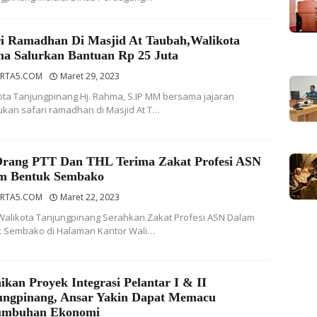
ri Ramadhan Di Masjid At Taubah,Walikota
a Salurkan Bantuan Rp 25 Juta
RTA5.COM
Maret 29, 2023
ota Tanjungpinang Hj. Rahma, S.IP MM bersama jajaran
kan safari ramadhan di Masjid At T…
Orang PTT Dan THL Terima Zakat Profesi ASN
m Bentuk Sembako
RTA5.COM
Maret 22, 2023
Walikota Tanjungpinang Serahkan Zakat Profesi ASN Dalam
 Sembako di Halaman Kantor Wali…
kan Proyek Integrasi Pelantar I & II
ungpinang, Ansar Yakin Dapat Memacu
umbuhan Ekonomi