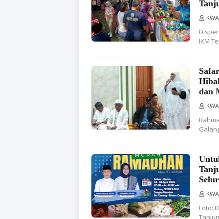
Tanj
KWA
Disper
IKM Te
Safa
Hiba
dan 
KWA
Rahma 
Galang
Untu
Tanj
Selu
KWA
Foto: 
Tanjun