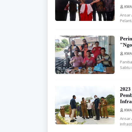
KWA
Ansar 
Pelant
Peri
"Ngo
KWA
Paniti
Sabtu 
2023
Pemb
Infra
KWA
Ansar 
Infras