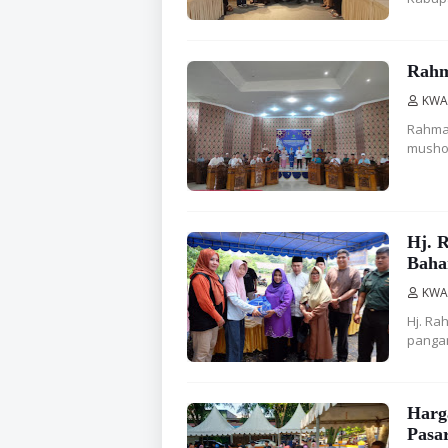
Rahm
KWA
Rahma,
mushol
Hj. 
Baha
KWA
Hj. Ra
pangan
Harg
Pasa