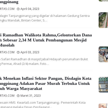
ungpinang
RTA5.COM
April 04, 2023
dagin Tanjungpinang yang digelar di halaman Gedung Sentra
ngku Mandak, Bintan Center, S…
ri Ramadhan Walikota Rahma,Gelontorkan Dana
h Sebesar 2,34 M Untuk Pembangunan Mesjid
Musolah
RTA5.COM
April 03, 2023
Safari Ramadhan di masjid Jabal Hidayah perumahan Bukit
 Permai, Ahad (2/4) malam. Foto…
k Menekan Inflasi Sektor Pangan, Disdagin Kota
ungpinang Adakan Pasar Murah Terbuka Untuk
ruh Warga Masyarakat
RTA5.COM
Maret 31, 2023
Desain HMS Kwarta5.com Tanjungpinang,- Pemerintah Kota
gpinang melalui Dinas Perdagang…