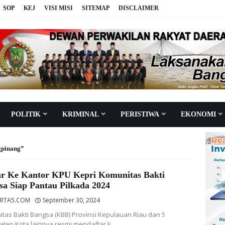
SOP
KEJ
VISI MISI
SITEMAP
DISCLAIMER
POLITIK
KRIMINAL
PERISTIWA
EKONOMI
gpinang
ar Ke Kantor KPU Kepri Komunitas Bakti
sa Siap Pantau Pilkada 2024
RTA5.COM
September 30, 2024
tas Bakti Bangsa (KBB) Provinsi Kepulauan Riau dan 5
ten Kota lainnya resmi mendaftar k…