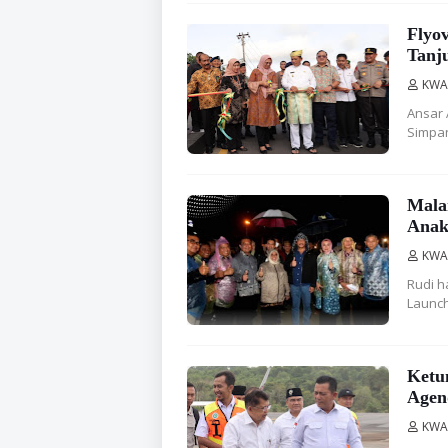
Flyo
Tanj
KWA
Ansar 
Simpa
Mala
Anak
KWA
Rudi h
Launch
Ketu
Agen
KWA