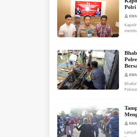
Kapo
Polr
KWA
Kapolr
memba
Bhab
Polr
Bers
KWA
Bhabin
Polres
Tampi
Meng
KWA
Lanud 