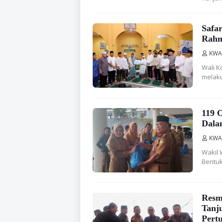
Safa
Rahm
KWA
Wali K
melaku
119 
Dala
KWA
Wakil 
Bentuk
Resmi
Tanj
Pert