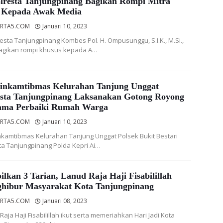
lresta Tanjungpinang Bagikan Rompi Mitra
i Kepada Awak Media
RTA5.COM
Januari 10, 2023
esta Tanjungpinang Kombes Pol. H. Ompusunggu, S.I.K., M.Si.,
gikan rompi khusus kepada A…
inkamtibmas Kelurahan Tanjung Unggat
esta Tanjungpinang Laksanakan Gotong Royong
ama Perbaiki Rumah Warga
RTA5.COM
Januari 10, 2023
kamtibmas Kelurahan Tanjung Unggat Polsek Bukit Bestari
ta Tanjungpinang Polda Kepri Ai…
lkan 3 Tarian, Lanud Raja Haji Fisabilillah
hibur Masyarakat Kota Tanjungpinang
RTA5.COM
Januari 08, 2023
Raja Haji Fisabilillah ikut serta memeriahkan Hari Jadi Kota