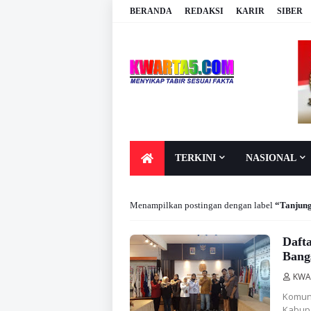
BERANDA
REDAKSI
KARIR
SIBER
TERKINI
NASIONAL
Menampilkan postingan dengan label
Tanjun
Daft
Bang
KWA
Komuni
Kabupa