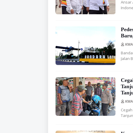
Ansar
Indone
Pede
Baru
KWA
Bandar
Jalan 
Cega
Tanj
Tanj
KWA
Cegah 
Tanju