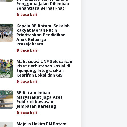
Pengguna Jalan Dihimbau
Senantiasa Berhati-hati
Dibaca
kali
Kepala BP Batam: Sekolah
Rakyat Merah Putih
Prioritaskan Pendidikan
Anak Keluarga
Prasejahtera
Dibaca
kali
Mahasiswa UNP Selesaikan
Riset Perhutanan Sosial di
Sijunjung, Integrasikan
Kearifan Lokal dan GIS
Dibaca
kali
BP Batam Imbau
Masyarakat Jaga Aset
Publik di Kawasan
Jembatan Barelang
Dibaca
kali
Majelis Hakim PN Batam