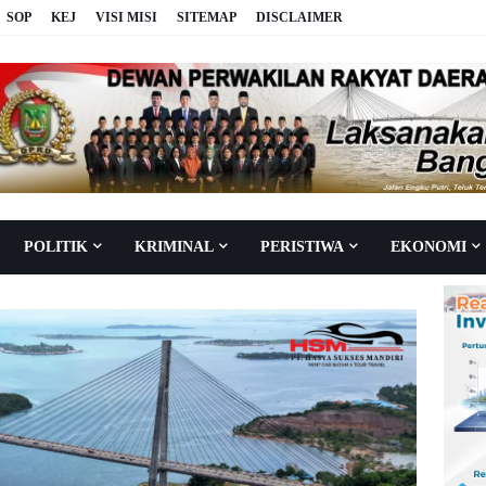
SOP
KEJ
VISI MISI
SITEMAP
DISCLAIMER
POLITIK
KRIMINAL
PERISTIWA
EKONOMI