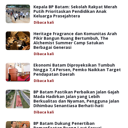
Kepala BP Batam: Sekolah Rakyat Merah
Putih Prioritaskan Pendidikan Anak
Keluarga Prasejahtera
Dibaca
kali
Heritage Fragrance dan Komunitas Arah
Pikir Bangun Ruang Bertumbuh, The
Alchemist Summer Camp Satukan
Berbagai Generasi
Dibaca
kali
Ekonomi Batam Diproyeksikan Tumbuh
hingga 7,4 Persen, Pemko Naikkan Target
Pendapatan Daerah
Dibaca
kali
BP Batam Pastikan Perbaikan Jalan Gajah
Mada Hadirkan Jalan yang Lebih
Berkualitas dan Nyaman, Pengguna Jalan
Dihimbau Senantiasa Berhati-hati
Dibaca
kali
BP Batam Dukung Penertiban
Pemanfaatan Ruang Laut Sesuai