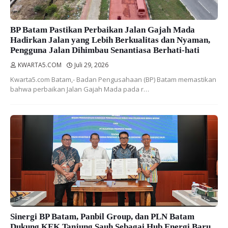
BP Batam Pastikan Perbaikan Jalan Gajah Mada
Hadirkan Jalan yang Lebih Berkualitas dan Nyaman,
Pengguna Jalan Dihimbau Senantiasa Berhati-hati
KWARTA5.COM
Juli 29, 2026
Kwarta5.com Batam,- Badan Pengusahaan (BP) Batam memastikan
bahwa perbaikan Jalan Gajah Mada pada r…
Sinergi BP Batam, Panbil Group, dan PLN Batam
Dukung KEK Tanjung Sauh Sebagai Hub Energi Baru