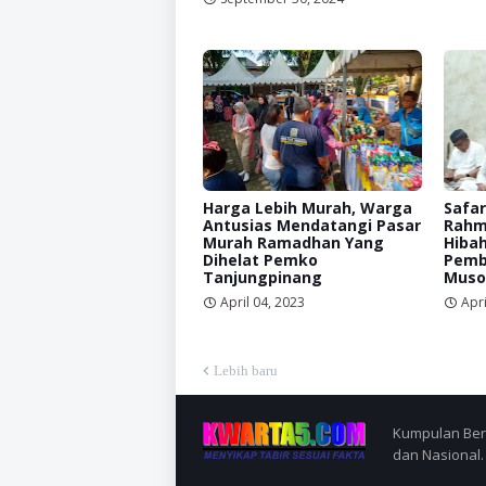
Harga Lebih Murah, Warga
Safa
Antusias Mendatangi Pasar
Rahm
Murah Ramadhan Yang
Hibah
Dihelat Pemko
Pemb
Tanjungpinang
Muso
April 04, 2023
Apri
Lebih baru
Kumpulan Berit
dan Nasional.