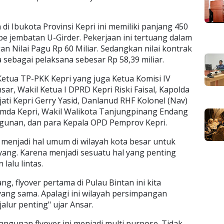
 di Ibukota Provinsi Kepri ini memiliki panjang 450
pe jembatan U-Girder. Pekerjaan ini tertuang dalam
n Nilai Pagu Rp 60 Miliar. Sedangkan nilai kontrak
sebagai pelaksana sebesar Rp 58,39 miliar.
Ketua TP-PKK Kepri yang juga Ketua Komisi IV
ar, Wakil Ketua I DPRD Kepri Riski Faisal, Kapolda
ati Kepri Gerry Yasid, Danlanud RHF Kolonel (Nav)
imda Kepri, Wakil Walikota Tanjungpinang Endang
gunan, dan para Kepala OPD Pemprov Kepri.
menjadi hal umum di wilayah kota besar untuk
yang. Karena menjadi sesuatu hal yang penting
lalu lintas.
, flyover pertama di Pulau Bintan ini kita
yang sama. Apalagi ini wilayah persimpangan
alur penting" ujar Ansar.
unan flyover ini menjadi multi purpose. Tidak