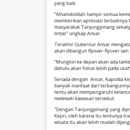
yang baik.
"Alhamdulillah hampir semua kemen
memberikan apresiasi terbaiknya 
masyarakat Tanjungpinang sekalig
lintas" ungkap Ansar.
Terakhir Gubernur Ansar mengat
akan dibangun flyover-flyover lai
"Mungkin ke depan akan ada tamba
dahulu akan fokus lebih pada us
Senada dengan Ansar, Kapolda Ke
banyak manfaat dari terbangunnya f
tentu akan mempengaruhi kelancar
melewati kawasan tersebut.
"Dengan Tanjungpinang yang diproy
Kepri, oleh karena itu tentunya t
wisata itu akan lebih mudah dijang