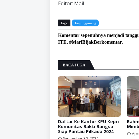
Editor: Mail
Tags:
Tanjungpinang
Komentar sepenuhnya menjadi tangg
ITE. #MariBijakBerkomentar.
BACA JUGA
Daftar Ke Kantor KPU Kepri
Rahm
Komunitas Bakti Bangsa
Mimb
Siap Pantau Pilkada 2024
Apri
September 30, 2024