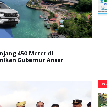
njang 450 Meter di
mikan Gubernur Ansar
ca:
kali
PO