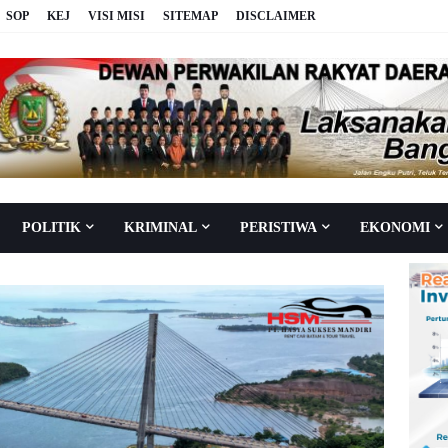
SOP
KEJ
VISI MISI
SITEMAP
DISCLAIMER
POLITIK
KRIMINAL
PERISTIWA
EKONOMI