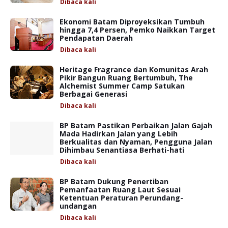
Dibaca
kali
Ekonomi Batam Diproyeksikan Tumbuh
hingga 7,4 Persen, Pemko Naikkan Target
Pendapatan Daerah
Dibaca
kali
Heritage Fragrance dan Komunitas Arah
Pikir Bangun Ruang Bertumbuh, The
Alchemist Summer Camp Satukan
Berbagai Generasi
Dibaca
kali
BP Batam Pastikan Perbaikan Jalan Gajah
Mada Hadirkan Jalan yang Lebih
Berkualitas dan Nyaman, Pengguna Jalan
Dihimbau Senantiasa Berhati-hati
Dibaca
kali
BP Batam Dukung Penertiban
Pemanfaatan Ruang Laut Sesuai
Ketentuan Peraturan Perundang-
undangan
Dibaca
kali