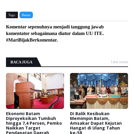
Tags:
Batam
Komentar sepenuhnya menjadi tanggung jawab
komentator sebagaimana diatur dalam UU ITE.
#MariBijakBerkomentar.
BACA JUGA
Lihat semua
Ekonomi Batam
Di Balik Kesibukan
Diproyeksikan Tumbuh
Memimpin Batam,
hingga 7,4 Persen, Pemko
Amsakar Dapat Kejutan
Naikkan Target
Hangat di Ulang Tahun
Pendapatan Daerah
ke-58