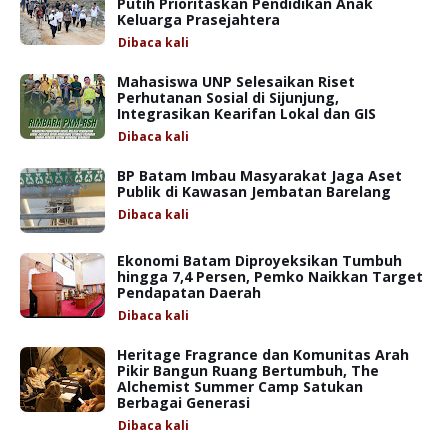
Putih Prioritaskan Pendidikan Anak
Keluarga Prasejahtera
Dibaca
kali
Mahasiswa UNP Selesaikan Riset
Perhutanan Sosial di Sijunjung,
Integrasikan Kearifan Lokal dan GIS
Dibaca
kali
BP Batam Imbau Masyarakat Jaga Aset
Publik di Kawasan Jembatan Barelang
Dibaca
kali
Ekonomi Batam Diproyeksikan Tumbuh
hingga 7,4 Persen, Pemko Naikkan Target
Pendapatan Daerah
Dibaca
kali
Heritage Fragrance dan Komunitas Arah
Pikir Bangun Ruang Bertumbuh, The
Alchemist Summer Camp Satukan
Berbagai Generasi
Dibaca
kali