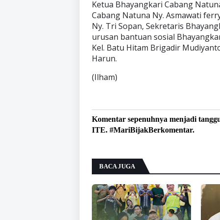
Ketua Bhayangkari Cabang Natuna
Cabang Natuna Ny. Asmawati ferry
Ny. Tri Sopan, Sekretaris Bhayang
urusan bantuan sosial Bhayangkar
Kel. Batu Hitam Brigadir Mudiyan
Harun.
(Ilham)
Komentar sepenuhnya menjadi tangg
ITE. #MariBijakBerkomentar.
BACA JUGA