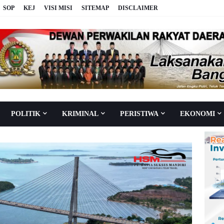
SOP
KEJ
VISI MISI
SITEMAP
DISCLAIMER
POLITIK
KRIMINAL
PERISTIWA
EKONOMI