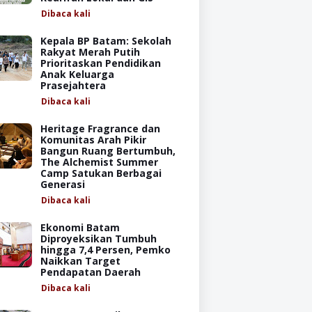
Dibaca
kali
Kepala BP Batam: Sekolah
Rakyat Merah Putih
Prioritaskan Pendidikan
Anak Keluarga
Prasejahtera
Dibaca
kali
Heritage Fragrance dan
Komunitas Arah Pikir
Bangun Ruang Bertumbuh,
The Alchemist Summer
Camp Satukan Berbagai
Generasi
Dibaca
kali
Ekonomi Batam
Diproyeksikan Tumbuh
hingga 7,4 Persen, Pemko
Naikkan Target
Pendapatan Daerah
Dibaca
kali