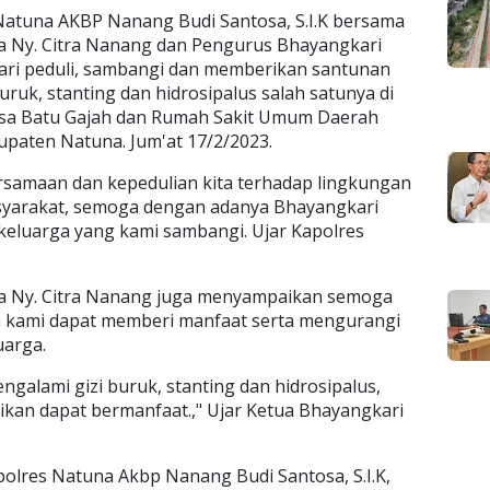
Natuna AKBP Nanang Budi Santosa, S.I.K bersama
 Ny. Citra Nanang dan Pengurus Bhayangkari
ri peduli, sambangi dan memberikan santunan
ruk, stanting dan hidrosipalus salah satunya di
Desa Batu Gajah dan Rumah Sakit Umum Daerah
paten Natuna. Jum'at 17/2/2023.
ersamaan dan kepedulian kita terhadap lingkungan
syarakat, semoga dengan adanya Bhayangkari
keluarga yang kami sambangi. Ujar Kapolres
a Ny. Citra Nanang juga menyampaikan semoga
 kami dapat memberi manfaat serta mengurangi
uarga.
alami gizi buruk, stanting dan hidrosipalus,
ikan dapat bermanfaat.," Ujar Ketua Bhayangkari
apolres Natuna Akbp Nanang Budi Santosa, S.I.K,