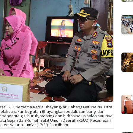
a, S.I.K bersama Ketua Bhayangkari Cabang Natuna Ny. Citra
elaksanakan kegiatan Bhayangkari peduli, sambangi dan
nderita gizi buruk, stanting dan hidrosipalus salah satunya
a Batu Gajah dan Rumah Sakit Umum Daerah (RSUD) Kecamatan
en Natuna. Jum'at (17/2/). Foto:ilham