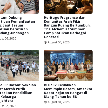
atam Dukung
Heritage Fragrance dan
rtiban Pemanfaatan
Komunitas Arah Pikir
g Laut Sesuai
Bangun Ruang Bertumbuh,
ntuan Peraturan
The Alchemist Summer
ndang-undangan
Camp Satukan Berbagai
Generasi
ust 06, 2026
August 04, 2026
a BP Batam: Sekolah
Di Balik Kesibukan
at Merah Putih
Memimpin Batam, Amsakar
itaskan Pendidikan
Dapat Kejutan Hangat di
 Keluarga
Ulang Tahun ke-58
jahtera
August 01, 2026
ust 02, 2026