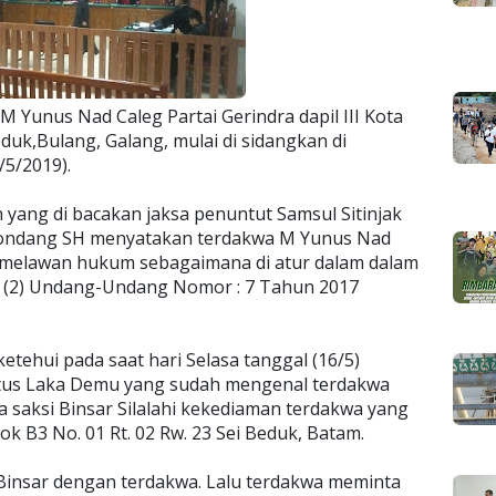
 Yunus Nad Caleg Partai Gerindra dapil III Kota
uk,Bulang, Galang, mulai di sidangkan di
/5/2019).
ang di bacakan jaksa penuntut Samsul Sitinjak
ondang SH menyatakan terdakwa M Yunus Nad
melawan hukum sebagaimana di atur dalam dalam
yat (2) Undang-Undang Nomor : 7 Tahun 2017
tehui pada saat hari Selasa tanggal (16/5)
ertus Laka Demu yang sudah mengenal terdakwa
aksi Binsar Silalahi kekediaman terdakwa yang
k B3 No. 01 Rt. 02 Rw. 23 Sei Beduk, Batam.
Binsar dengan terdakwa. Lalu terdakwa meminta