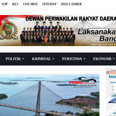
SOP
KEJ
VISI MISI
SITEMAP
DISCLAIMER
POLITIK
KRIMINAL
PERISTIWA
EKONOMI