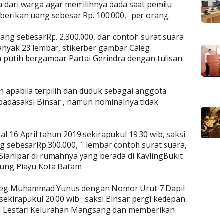
a dari warga agar memilihnya pada saat pemilu
erikan uang sebesar Rp. 100.000,- per orang.
g sebesarRp. 2.300.000, dan contoh surat suara
anyak 23 lembar, stikerber gambar Caleg
utih bergambar Partai Gerindra dengan tulisan
an apabila terpilih dan duduk sebagai anggota
dasaksi Binsar , namun nominalnya tidak
al 16 April tahun 2019 sekirapukul 19.30 wib, saksi
sebesarRp.300.000, 1 lembar contoh surat suara,
 Sianipar di rumahnya yang berada di KavlingBukit
ung Piayu Kota Batam.
leg Muhammad Yunus dengan Nomor Urut 7 Dapil
 sekirapukul 20.00 wib , saksi Binsar pergi kedepan
u Lestari Kelurahan Mangsang dan memberikan