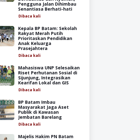
Pengguna Jalan Dihimbau
Senantiasa Berhati-hati
Dibaca
kali
Kepala BP Batam: Sekolah
Rakyat Merah Putih
Prioritaskan Pendidikan
Anak Keluarga
Prasejahtera
Dibaca
kali
Mahasiswa UNP Selesaikan
Riset Perhutanan Sosial di
Sijunjung, Integrasikan
Kearifan Lokal dan GIS
Dibaca
kali
BP Batam Imbau
Masyarakat Jaga Aset
Publik di Kawasan
Jembatan Barelang
Dibaca
kali
Majelis Hakim PN Batam