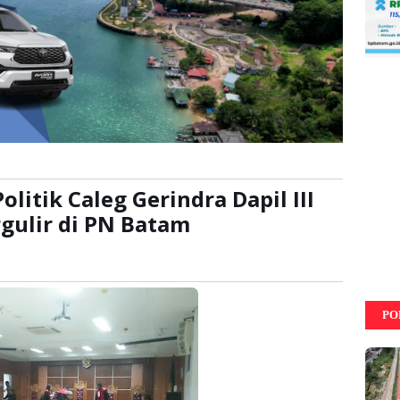
litik Caleg Gerindra Dapil III
gulir di PN Batam
ali
PO