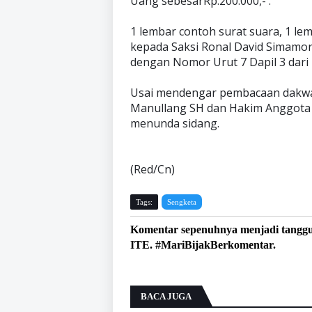
Uang sebesarRp.200.000,- .
1 lembar contoh surat suara, 1 le
kepada Saksi Ronal David Simamo
dengan Nomor Urut 7 Dapil 3 dari 
Usai mendengar pembacaan dakwa
Manullang SH dan Hakim Anggota M
menunda sidang.
(Red/Cn)
Tags:
Sengketa
Komentar sepenuhnya menjadi tangg
ITE. #MariBijakBerkomentar.
BACA JUGA