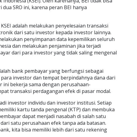
Indonesia (KSEI). Oleh karenanya, BEI tidak bisa
i dua SRO ini, karena peran BEI hanya
n KSEI adalah melakukan penyelesaian transaksi
onik dari satu investor kepada investor lainnya.
a melakukan penyimpanan data kepemilikan seluruh
nesia dan melakukan penjaminan jika terjadi
ayar dari para investor yang tidak saling mengenal
adalah bank pembayar yang berfungsi sebagai
para investor dan tempat berpindahnya dana dari
r ini bekerja sama dengan perusahaan-
pat transaksi perdagangan efek di pasar modal.
i investor individu dan investor institusi. Setiap
memiliki kartu tanda pengenal (KTP) dan membuka
pembayar dapat menjadi nasabah di salah satu
h dari satu perusahaan efek tanpa ada batasan.
k, kita bisa memiliki lebih dari satu rekening