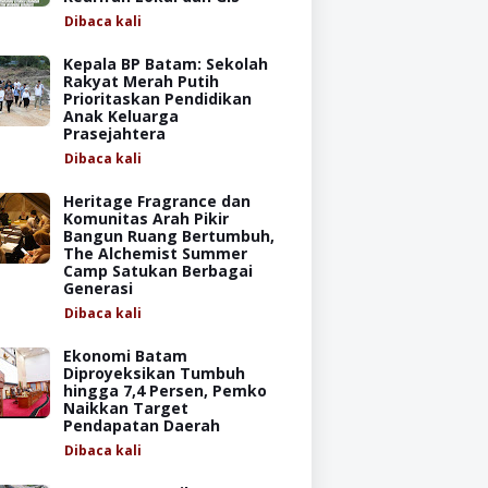
Dibaca
kali
Kepala BP Batam: Sekolah
Rakyat Merah Putih
Prioritaskan Pendidikan
Anak Keluarga
Prasejahtera
Dibaca
kali
Heritage Fragrance dan
Komunitas Arah Pikir
Bangun Ruang Bertumbuh,
The Alchemist Summer
Camp Satukan Berbagai
Generasi
Dibaca
kali
Ekonomi Batam
Diproyeksikan Tumbuh
hingga 7,4 Persen, Pemko
Naikkan Target
Pendapatan Daerah
Dibaca
kali