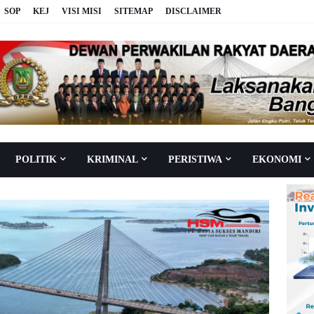
SOP
KEJ
VISI MISI
SITEMAP
DISCLAIMER
POLITIK
KRIMINAL
PERISTIWA
EKONOMI