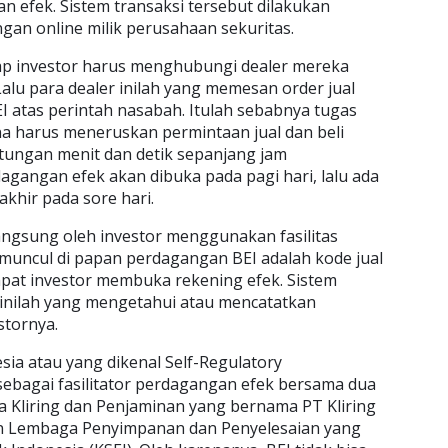
n efek. Sistem transaksi tersebut dilakukan
gan online milik perusahaan sekuritas.
tiap investor harus menghubungi dealer mereka
Lalu para dealer inilah yang memesan order jual
I atas perintah nasabah. Itulah sebabnya tugas
na harus meneruskan permintaan jual dan beli
itungan menit dan detik sepanjang jam
angan efek akan dibuka pada pagi hari, lalu ada
rakhir pada sore hari.
 langsung oleh investor menggunakan fasilitas
 muncul di papan perdagangan BEI adalah kode jual
mpat investor membuka rekening efek. Sistem
 inilah yang mengetahui atau mencatatkan
stornya.
sia atau yang dikenal Self-Regulatory
sebagai fasilitator perdagangan efek bersama dua
a Kliring dan Penjaminan yang bernama PT Kliring
dan Lembaga Penyimpanan dan Penyelesaian yang