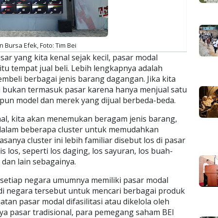
 Bursa Efek, Foto: Tim Bei
sar yang kita kenal sejak kecil, pasar modal
tu tempat jual beli. Lebih lengkapnya adalah
beli berbagai jenis barang dagangan. Jika kita
ni bukan termasuk pasar karena hanya menjual satu
skipun model dan merek yang dijual berbeda-beda.
ional, kita akan menemukan beragam jenis barang,
dalam beberapa cluster untuk memudahkan
anya cluster ini lebih familiar disebut los di pasar
s los, seperti los daging, los sayuran, los buah-
 dan lain sebagainya.
 setiap negara umumnya memiliki pasar modal
 di negara tersebut untuk mencari berbagai produk
iatan pasar modal difasilitasi atau dikelola oleh
nya pasar tradisional, para pemegang saham BEI