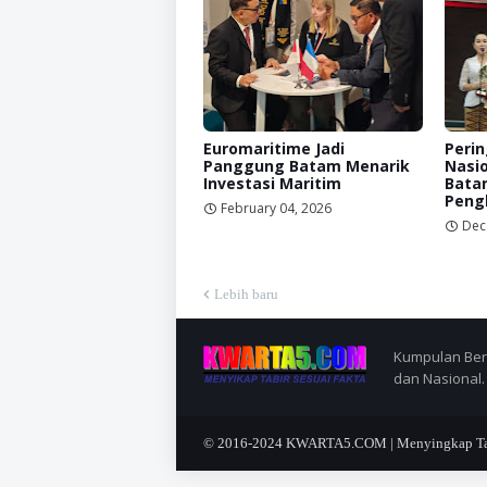
Euromaritime Jadi
Perin
Panggung Batam Menarik
Nasio
Investasi Maritim
Bata
Peng
February 04, 2026
Dec
Lebih baru
Kumpulan Berit
dan Nasional.
© 2016-2024
KWARTA5.COM | Menyingkap Tabi