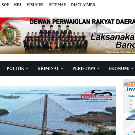
SOP
KEJ
VISI MISI
SITEMAP
DISCLAIMER
POLITIK
KRIMINAL
PERISTIWA
EKONOMI