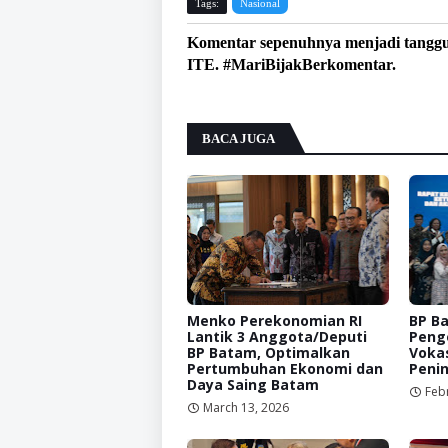
Tags:
Nasional
Komentar sepenuhnya menjadi tangg
ITE. #MariBijakBerkomentar.
BACA JUGA
Menko Perekonomian RI
BP B
Lantik 3 Anggota/Deputi
Peng
BP Batam, Optimalkan
Vokas
Pertumbuhan Ekonomi dan
Peni
Daya Saing Batam
Feb
March 13, 2026