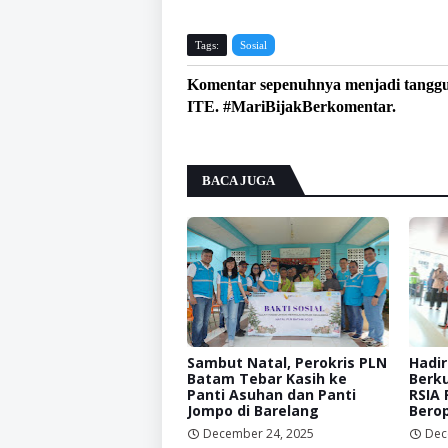
Tags:
Sosial
Komentar sepenuhnya menjadi tangg
ITE. #MariBijakBerkomentar.
BACA JUGA
Sambut Natal, Perokris PLN
Hadi
Batam Tebar Kasih ke
Berku
Panti Asuhan dan Panti
RSIA 
Jompo di Barelang
Berop
December 24, 2025
Dec