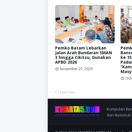
Pemko Batam Lebarkan
Pemk
Jalan Arah Bundaran SMAN
Bans
3 hingga Cikitsu, Gunakan
ke 1
APBD 2026
Padan
“Kami
November 21, 2025
Masy
Oct
Lebih baru
Kumpulan Berit
dan Nasional.