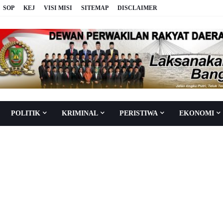
SOP
KEJ
VISI MISI
SITEMAP
DISCLAIMER
POLITIK
KRIMINAL
PERISTIWA
EKONOMI