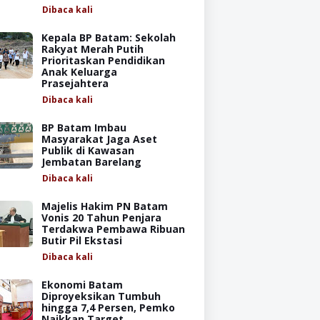
Dibaca
kali
Kepala BP Batam: Sekolah
Rakyat Merah Putih
Prioritaskan Pendidikan
Anak Keluarga
Prasejahtera
Dibaca
kali
BP Batam Imbau
Masyarakat Jaga Aset
Publik di Kawasan
Jembatan Barelang
Dibaca
kali
Majelis Hakim PN Batam
Vonis 20 Tahun Penjara
Terdakwa Pembawa Ribuan
Butir Pil Ekstasi
Dibaca
kali
Ekonomi Batam
Diproyeksikan Tumbuh
hingga 7,4 Persen, Pemko
Naikkan Target