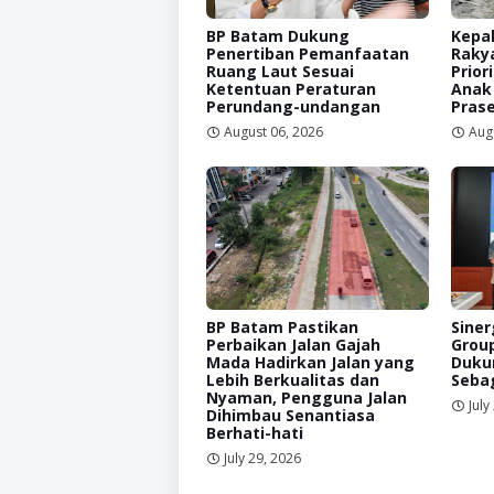
BP Batam Dukung
Kepal
Penertiban Pemanfaatan
Raky
Ruang Laut Sesuai
Prior
Ketentuan Peraturan
Anak
Perundang-undangan
Prase
August 06, 2026
Aug
BP Batam Pastikan
Siner
Perbaikan Jalan Gajah
Grou
Mada Hadirkan Jalan yang
Duku
Lebih Berkualitas dan
Sebag
Nyaman, Pengguna Jalan
July
Dihimbau Senantiasa
Berhati-hati
July 29, 2026