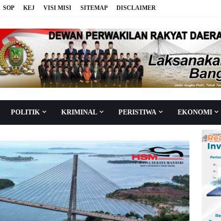
SOP
KEJ
VISI MISI
SITEMAP
DISCLAIMER
POLITIK
KRIMINAL
PERISTIWA
EKONOMI