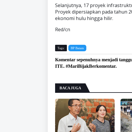
Selanjutnya, 17 proyek infrastruk
Proyek dipersiapkan pada tahun 2
ekonomi hulu hingga hilir.
Red/cn
Tags:
BP Batam
Komentar sepenuhnya menjadi tangg
ITE. #MariBijakBerkomentar.
BACA JUGA