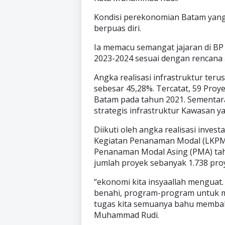
Kondisi perekonomian Batam yang
berpuas diri.
Ia memacu semangat jajaran di BP
2023-2024 sesuai dengan rencana 
Angka realisasi infrastruktur ter
sebesar 45,28%. Tercatat, 59 Proye
Batam pada tahun 2021. Sementara
strategis infrastruktur Kawasan y
Diikuti oleh angka realisasi inves
Kegiatan Penanaman Modal (LKPM) 
Penanaman Modal Asing (PMA) tah
jumlah proyek sebanyak 1.738 proye
“ekonomi kita insyaallah menguat. 
benahi, program-program untuk men
tugas kita semuanya bahu membah
Muhammad Rudi.