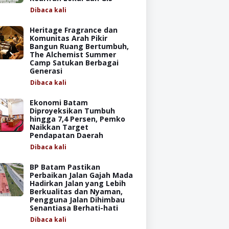
Dibaca
kali
Heritage Fragrance dan
Komunitas Arah Pikir
Bangun Ruang Bertumbuh,
The Alchemist Summer
Camp Satukan Berbagai
Generasi
Dibaca
kali
Ekonomi Batam
Diproyeksikan Tumbuh
hingga 7,4 Persen, Pemko
Naikkan Target
Pendapatan Daerah
Dibaca
kali
BP Batam Pastikan
Perbaikan Jalan Gajah Mada
Hadirkan Jalan yang Lebih
Berkualitas dan Nyaman,
Pengguna Jalan Dihimbau
Senantiasa Berhati-hati
Dibaca
kali