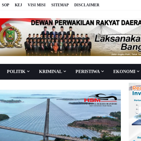
SOP
KEJ
VISI MISI
SITEMAP
DISCLAIMER
POLITIK
KRIMINAL
PERISTIWA
EKONOMI