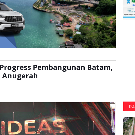
 Progress Pembangunan Batam,
h Anugerah
ca:
kali
PO