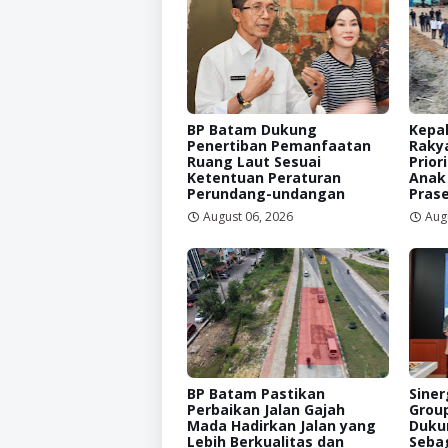
BP Batam Dukung
Kepal
Penertiban Pemanfaatan
Raky
Ruang Laut Sesuai
Prior
Ketentuan Peraturan
Anak
Perundang-undangan
Prase
August 06, 2026
Aug
BP Batam Pastikan
Siner
Perbaikan Jalan Gajah
Grou
Mada Hadirkan Jalan yang
Duku
Lebih Berkualitas dan
Sebag