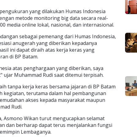
 pengukuran yang dilakukan Humas Indonesia
engan metode monitoring big data secara real-
.000 media online lokal, nasional, dan internasional.
ndangan sebagai pemenang dari Humas Indonesia,
iasi anugerah yang diberikan kepadanya
il ini dapat diraih atas kerja keras yang
ran di BP Batam.
esia atas penghargaan yang diberikan, saya
" ujar Muhammad Rudi saat ditemui terpisah.
 raih tanpa kerja keras bersama jajaran di BP Batam
h kegiatan, terutama dalam hal pembangunan
 kemudahan akses kepada masyarakat maupun
mad Rudi.
a, Asmono Wikan turut mengucapkan selamat
n dan berharap dapat terus menjalankan fungsi
memimpin Lembaganya.