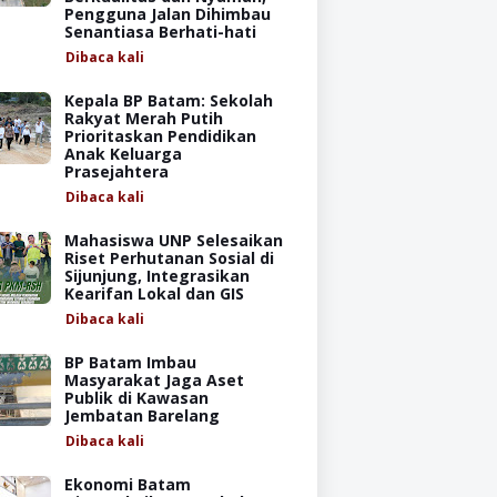
Pengguna Jalan Dihimbau
Senantiasa Berhati-hati
Dibaca
kali
Kepala BP Batam: Sekolah
Rakyat Merah Putih
Prioritaskan Pendidikan
Anak Keluarga
Prasejahtera
Dibaca
kali
Mahasiswa UNP Selesaikan
Riset Perhutanan Sosial di
Sijunjung, Integrasikan
Kearifan Lokal dan GIS
Dibaca
kali
BP Batam Imbau
Masyarakat Jaga Aset
Publik di Kawasan
Jembatan Barelang
Dibaca
kali
Ekonomi Batam