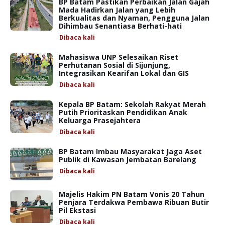
BP Batam Pastikan Perbaikan Jalan Gajah
Mada Hadirkan Jalan yang Lebih
Berkualitas dan Nyaman, Pengguna Jalan
Dihimbau Senantiasa Berhati-hati
Dibaca
kali
Mahasiswa UNP Selesaikan Riset
Perhutanan Sosial di Sijunjung,
Integrasikan Kearifan Lokal dan GIS
Dibaca
kali
Kepala BP Batam: Sekolah Rakyat Merah
Putih Prioritaskan Pendidikan Anak
Keluarga Prasejahtera
Dibaca
kali
BP Batam Imbau Masyarakat Jaga Aset
Publik di Kawasan Jembatan Barelang
Dibaca
kali
Majelis Hakim PN Batam Vonis 20 Tahun
Penjara Terdakwa Pembawa Ribuan Butir
Pil Ekstasi
Dibaca
kali