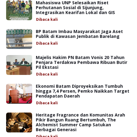
Mahasiswa UNP Selesaikan Riset
Perhutanan Sosial di Sijunjung,
Integrasikan Kearifan Lokal dan GIS
Dibaca
kali
BP Batam Imbau Masyarakat Jaga Aset
Publik di Kawasan Jembatan Barelang
Dibaca
kali
Majelis Hakim PN Batam Vonis 20 Tahun
Penjara Terdakwa Pembawa Ribuan Butir
Pil Ekstasi
Dibaca
kali
Ekonomi Batam Diproyeksikan Tumbuh
hingga 7,4 Persen, Pemko Naikkan Target
Pendapatan Daerah
Dibaca
kali
Heritage Fragrance dan Komunitas Arah
Pikir Bangun Ruang Bertumbuh, The
Alchemist Summer Camp Satukan
Berbagai Generasi
Dibaca
kali