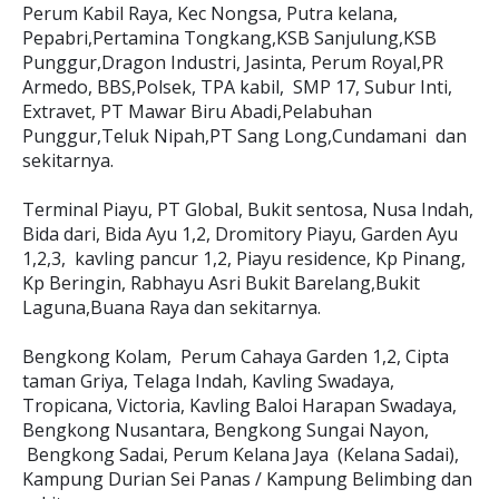
Perum Kabil Raya, Kec Nongsa, Putra kelana,
Pepabri,Pertamina Tongkang,KSB Sanjulung,KSB
Punggur,Dragon Industri, Jasinta, Perum Royal,PR
Armedo, BBS,Polsek, TPA kabil, SMP 17, Subur Inti,
Extravet, PT Mawar Biru Abadi,Pelabuhan
Punggur,Teluk Nipah,PT Sang Long,Cundamani dan
sekitarnya.
Terminal Piayu, PT Global, Bukit sentosa, Nusa Indah,
Bida dari, Bida Ayu 1,2, Dromitory Piayu, Garden Ayu
1,2,3, kavling pancur 1,2, Piayu residence, Kp Pinang,
Kp Beringin, Rabhayu Asri Bukit Barelang,Bukit
Laguna,Buana Raya dan sekitarnya.
Bengkong Kolam, Perum Cahaya Garden 1,2, Cipta
taman Griya, Telaga Indah, Kavling Swadaya,
Tropicana, Victoria, Kavling Baloi Harapan Swadaya,
Bengkong Nusantara, Bengkong Sungai Nayon,
Bengkong Sadai, Perum Kelana Jaya (Kelana Sadai),
Kampung Durian Sei Panas / Kampung Belimbing dan