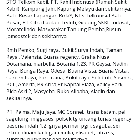
STO Telkom Kabil, PT. Kabil Indonusa (Rumah Sakit
Kabil), Kampung Jabi, Kapung Melayu dan sekitarnya,
Batu Besar Lapangan Bola*, BTS Telkomsel Batu
Besar, PT Citra Lautan Teduh, Gedung SKKL Indosat,
Moratelindo, Masyarakat Tanjung Bemba,Rusun
Jamsostek dan sekitarnya.
Rmh Pemko, Sugi raya, Bukit Surya Indah, Taman
Raya , Valensia, Buana regency, Graha Nusa,
Dotamana, marbella, Botania 1,23, PR Geysa, Nadim
Raya, Bunga Raya, Odesa, Buana Vista, Buana Vista ,
Garden Raya, Panorama, Bukit raya, Selebriti, Yasmin ,
BCL, Ameria, PR Arira,Pr Kapital Plaza, Valley Park,
Bida Asri 2, Masyeba, Ruko Alibaba, Aladin dan
sekitarnya.
PT Palma, Maju Jaya, MC Connel, trans batam, pel
sagulung, miggases, polsek tg uncang,tunas regency,
pesona indah 1,2, griya permai, pgri, saguba, sei
lekop, dinamika logam mulia, elisabet, citra ss,
sunteck, puskemas dan sekitarnya.