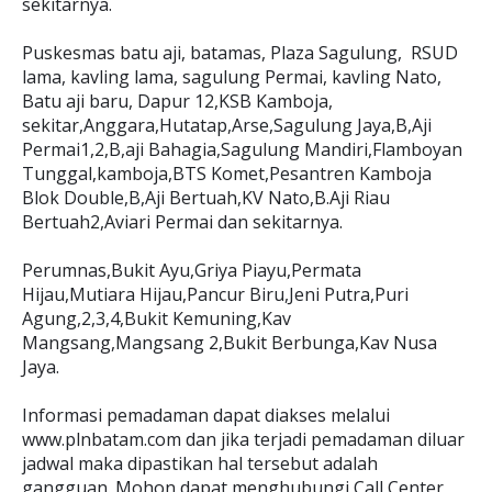
sekitarnya.
Puskesmas batu aji, batamas, Plaza Sagulung, RSUD
lama, kavling lama, sagulung Permai, kavling Nato,
Batu aji baru, Dapur 12,KSB Kamboja,
sekitar,Anggara,Hutatap,Arse,Sagulung Jaya,B,Aji
Permai1,2,B,aji Bahagia,Sagulung Mandiri,Flamboyan
Tunggal,kamboja,BTS Komet,Pesantren Kamboja
Blok Double,B,Aji Bertuah,KV Nato,B.Aji Riau
Bertuah2,Aviari Permai dan sekitarnya.
Perumnas,Bukit Ayu,Griya Piayu,Permata
Hijau,Mutiara Hijau,Pancur Biru,Jeni Putra,Puri
Agung,2,3,4,Bukit Kemuning,Kav
Mangsang,Mangsang 2,Bukit Berbunga,Kav Nusa
Jaya.
Informasi pemadaman dapat diakses melalui
www.plnbatam.com dan jika terjadi pemadaman diluar
jadwal maka dipastikan hal tersebut adalah
gangguan. Mohon dapat menghubungi Call Center