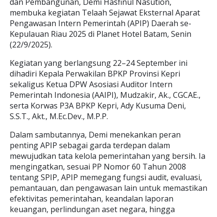
dan Pembangunan, Demi Hasfinul Nasution,
membuka kegiatan Telaah Sejawat Eksternal Aparat
Pengawasan Intern Pemerintah (APIP) Daerah se-
Kepulauan Riau 2025 di Planet Hotel Batam, Senin
(22/9/2025).
Kegiatan yang berlangsung 22–24 September ini
dihadiri Kepala Perwakilan BPKP Provinsi Kepri
sekaligus Ketua DPW Asosiasi Auditor Intern
Pemerintah Indonesia (AAIPI), Mudzakir, Ak., CGCAE.,
serta Korwas P3A BPKP Kepri, Ady Kusuma Deni,
S.S.T., Akt., M.Ec.Dev., M.P.P.
Dalam sambutannya, Demi menekankan peran
penting APIP sebagai garda terdepan dalam
mewujudkan tata kelola pemerintahan yang bersih. Ia
mengingatkan, sesuai PP Nomor 60 Tahun 2008
tentang SPIP, APIP memegang fungsi audit, evaluasi,
pemantauan, dan pengawasan lain untuk memastikan
efektivitas pemerintahan, keandalan laporan
keuangan, perlindungan aset negara, hingga