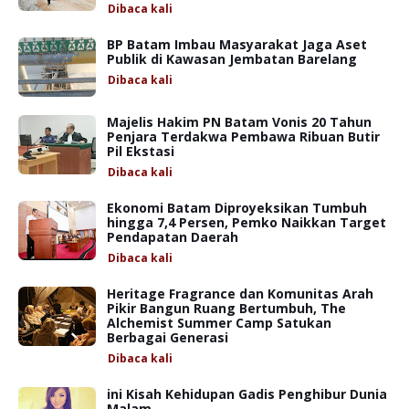
Dibaca
kali
BP Batam Imbau Masyarakat Jaga Aset
Publik di Kawasan Jembatan Barelang
Dibaca
kali
Majelis Hakim PN Batam Vonis 20 Tahun
Penjara Terdakwa Pembawa Ribuan Butir
Pil Ekstasi
Dibaca
kali
Ekonomi Batam Diproyeksikan Tumbuh
hingga 7,4 Persen, Pemko Naikkan Target
Pendapatan Daerah
Dibaca
kali
Heritage Fragrance dan Komunitas Arah
Pikir Bangun Ruang Bertumbuh, The
Alchemist Summer Camp Satukan
Berbagai Generasi
Dibaca
kali
ini Kisah Kehidupan Gadis Penghibur Dunia
Malam