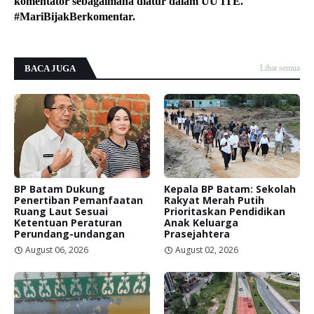
komentator sebagaimana diatur dalam UU ITE.
#MariBijakBerkomentar.
BACA JUGA
Lihat semua
BP Batam Dukung
Kepala BP Batam: Sekolah
Penertiban Pemanfaatan
Rakyat Merah Putih
Ruang Laut Sesuai
Prioritaskan Pendidikan
Ketentuan Peraturan
Anak Keluarga
Perundang-undangan
Prasejahtera
August 06, 2026
August 02, 2026