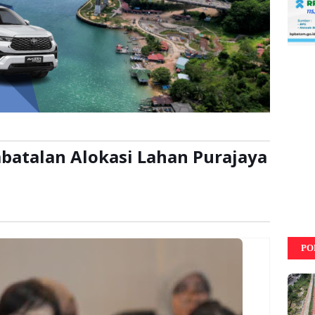
batalan Alokasi Lahan Purajaya
baca:
kali
PO