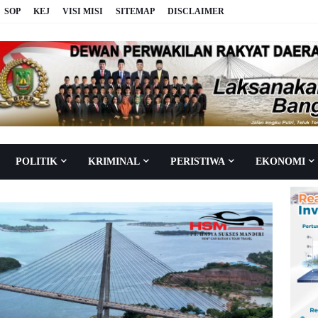
SOP
KEJ
VISI MISI
SITEMAP
DISCLAIMER
POLITIK
KRIMINAL
PERISTIWA
EKONOMI