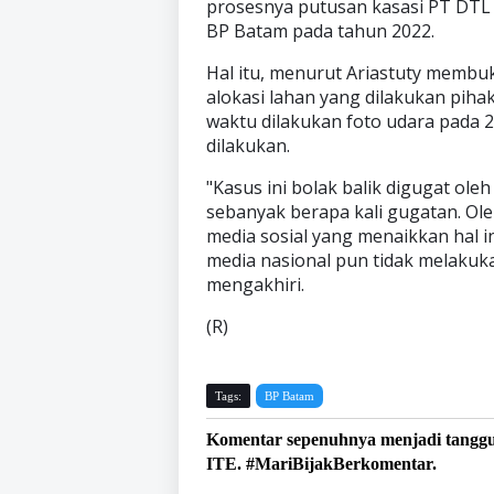
prosesnya putusan kasasi PT DTL 
BP Batam pada tahun 2022.
Hal itu, menurut Ariastuty membu
alokasi lahan yang dilakukan piha
waktu dilakukan foto udara pada 
dilakukan.
"Kasus ini bolak balik digugat ol
sebanyak berapa kali gugatan. Ol
media sosial yang menaikkan hal in
media nasional pun tidak melakuk
mengakhiri.
(R)
Tags:
BP Batam
Komentar sepenuhnya menjadi tangg
ITE. #MariBijakBerkomentar.