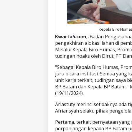
Kepala Biro Humas,
Kwarta5.com,-
Badan Pengusahaan
pengakhiran alokasi lahan di pemb
Melalui Kepala Biro Humas, Promosi
tudingan hoaks oleh Dirut. PT Dani
"Sebagai Kepala Biro Humas, Prom
juru bicara institusi. Semua yang
unit kerja terkait, tudingan saya b
BP Batam dan Kepala BP Batam," ka
(19/11/2024).
Ariastuty merinci setidaknya ada t
Afriansyah selaku pihak pengelola 
Pertama, terkait pernyataan yan
perpanjangan kepada BP Batam unt