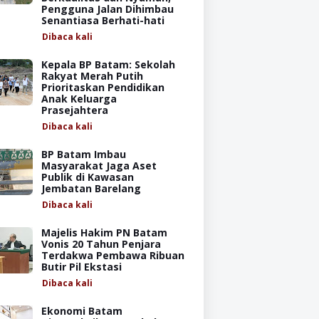
Pengguna Jalan Dihimbau
Senantiasa Berhati-hati
Dibaca
kali
Kepala BP Batam: Sekolah
Rakyat Merah Putih
Prioritaskan Pendidikan
Anak Keluarga
Prasejahtera
Dibaca
kali
BP Batam Imbau
Masyarakat Jaga Aset
Publik di Kawasan
Jembatan Barelang
Dibaca
kali
Majelis Hakim PN Batam
Vonis 20 Tahun Penjara
Terdakwa Pembawa Ribuan
Butir Pil Ekstasi
Dibaca
kali
Ekonomi Batam