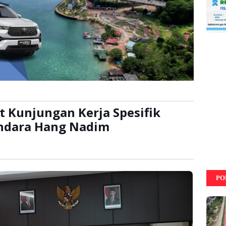
t Kunjungan Kerja Spesifik
andara Hang Nadim
baca:
kali
PO