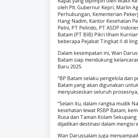
Rapat yang dipimpin oleh Wakil Ket
oleh Plt. Gubernur Kepri, Marlin A
Perhubungan, Kementerian Pekerj
Hang Nadim, Kantor Kesehatan Pel
Pelni, PT Pelindo, PT ASDP Indone
Batam (PT BIB) Pikri Ilham Kurnia
beberapa Pejabat Tingkat II di li
Dalam kesempatan ini, Wan Darus
Batam siap mendukung kelancaran
Baru 2025.
“BP Batam selaku pengelola dan pe
Batam yang akan digunakan untuk 
menyukseskan seluruh prosesnya,
“Selain itu, dalam rangka mudik N
kesehatan lewat RSBP Batam, kem
Rusa dan Taman Kolam Sekupang s
dijadikan destinasi dalam mengis
Wan Darussalam juga menyampaika