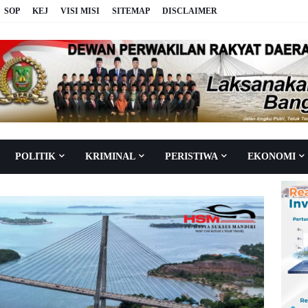
SOP
KEJ
VISI MISI
SITEMAP
DISCLAIMER
POLITIK
KRIMINAL
PERISTIWA
EKONOMI