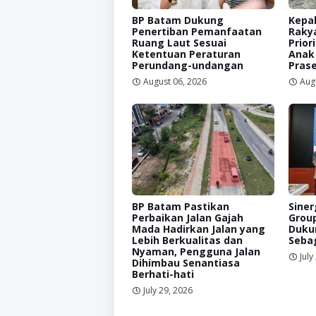
BP Batam Dukung
Kepal
Penertiban Pemanfaatan
Raky
Ruang Laut Sesuai
Prior
Ketentuan Peraturan
Anak
Perundang-undangan
Prase
August 06, 2026
Aug
BP Batam Pastikan
Siner
Perbaikan Jalan Gajah
Grou
Mada Hadirkan Jalan yang
Duku
Lebih Berkualitas dan
Sebag
Nyaman, Pengguna Jalan
July
Dihimbau Senantiasa
Berhati-hati
July 29, 2026