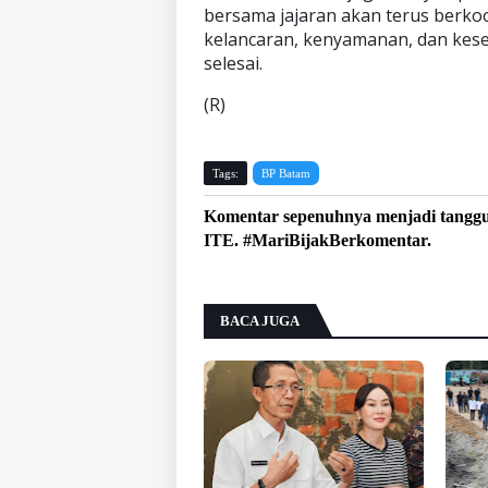
bersama jajaran akan terus berkoo
kelancaran, kenyamanan, dan kese
selesai.
(R)
Tags:
BP Batam
Komentar sepenuhnya menjadi tangg
ITE. #MariBijakBerkomentar.
BACA JUGA