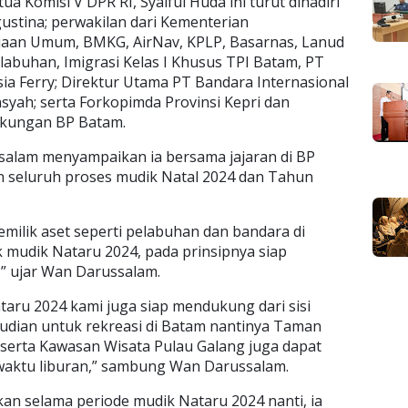
ua Komisi V DPR RI, Syaiful Huda ini turut dihadiri
gustina; perwakilan dari Kementerian
aan Umum, BMKG, AirNav, KPLP, Basarnas, Lanud
abuhan, Imigrasi Kelas I Khusus TPI Batam, PT
sia Ferry; Direktur Utama PT Bandara Internasional
nsyah; serta Forkopimda Provinsi Kepri dan
ngkungan BP Batam.
salam menyampaikan ia bersama jajaran di BP
 seluruh proses mudik Natal 2024 dan Tahun
milik aset seperti pelabuhan dan bandara di
mudik Nataru 2024, pada prinsipnya siap
” ujar Wan Darussalam.
ataru 2024 kami juga siap mendukung dari sisi
udian untuk rekreasi di Batam nantinya Taman
erta Kawasan Wisata Pulau Galang juga dapat
i waktu liburan,” sambung Wan Darussalam.
n selama periode mudik Nataru 2024 nanti, ia