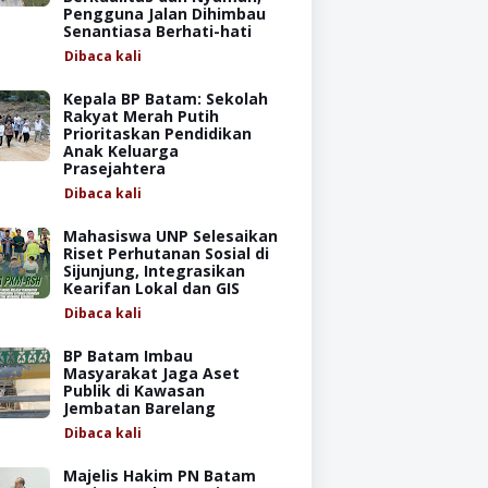
Pengguna Jalan Dihimbau
Senantiasa Berhati-hati
Dibaca
kali
Kepala BP Batam: Sekolah
Rakyat Merah Putih
Prioritaskan Pendidikan
Anak Keluarga
Prasejahtera
Dibaca
kali
Mahasiswa UNP Selesaikan
Riset Perhutanan Sosial di
Sijunjung, Integrasikan
Kearifan Lokal dan GIS
Dibaca
kali
BP Batam Imbau
Masyarakat Jaga Aset
Publik di Kawasan
Jembatan Barelang
Dibaca
kali
Majelis Hakim PN Batam