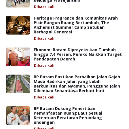
Keluarga Prasejahtera
Dibaca
kali
Heritage Fragrance dan Komunitas Arah
Pikir Bangun Ruang Bertumbuh, The
Alchemist Summer Camp Satukan
Berbagai Generasi
Dibaca
kali
Ekonomi Batam Diproyeksikan Tumbuh
hingga 7,4 Persen, Pemko Naikkan Target
Pendapatan Daerah
Dibaca
kali
BP Batam Pastikan Perbaikan Jalan Gajah
Mada Hadirkan Jalan yang Lebih
Berkualitas dan Nyaman, Pengguna Jalan
Dihimbau Senantiasa Berhati-hati
Dibaca
kali
BP Batam Dukung Penertiban
Pemanfaatan Ruang Laut Sesuai
Ketentuan Peraturan Perundang-
undangan
Dibaca
kali