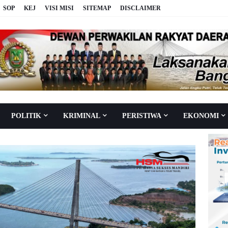
SOP
KEJ
VISI MISI
SITEMAP
DISCLAIMER
POLITIK
KRIMINAL
PERISTIWA
EKONOMI