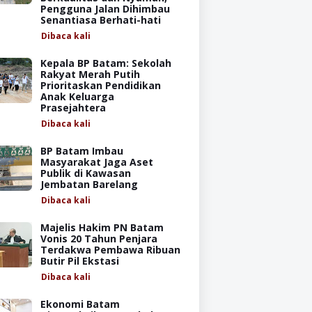
Pengguna Jalan Dihimbau
Senantiasa Berhati-hati
Dibaca
kali
Kepala BP Batam: Sekolah
Rakyat Merah Putih
Prioritaskan Pendidikan
Anak Keluarga
Prasejahtera
Dibaca
kali
BP Batam Imbau
Masyarakat Jaga Aset
Publik di Kawasan
Jembatan Barelang
Dibaca
kali
Majelis Hakim PN Batam
Vonis 20 Tahun Penjara
Terdakwa Pembawa Ribuan
Butir Pil Ekstasi
Dibaca
kali
Ekonomi Batam