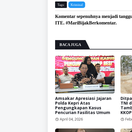
Tags:
Kriminal
Komentar sepenuhnya menjadi tangg
ITE. #MariBijakBerkomentar.
BACA JUGA
Amsakar Apresiasi Jajaran
Ditp
Polda Kepri Atas
TNI d
Pengungkapan Kasus
Tamba
Pencurian Fasilitas Umum
KKOP
April 04, 2026
Feb