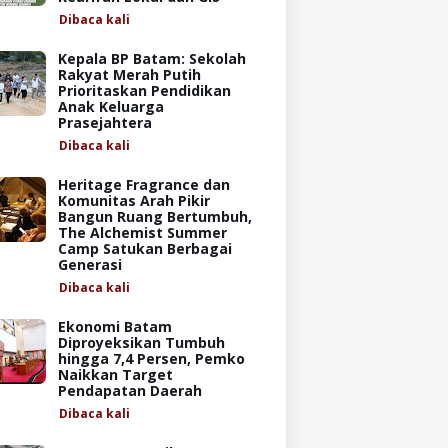
Dibaca
kali
Kepala BP Batam: Sekolah
Rakyat Merah Putih
Prioritaskan Pendidikan
Anak Keluarga
Prasejahtera
Dibaca
kali
Heritage Fragrance dan
Komunitas Arah Pikir
Bangun Ruang Bertumbuh,
The Alchemist Summer
Camp Satukan Berbagai
Generasi
Dibaca
kali
Ekonomi Batam
Diproyeksikan Tumbuh
hingga 7,4 Persen, Pemko
Naikkan Target
Pendapatan Daerah
Dibaca
kali