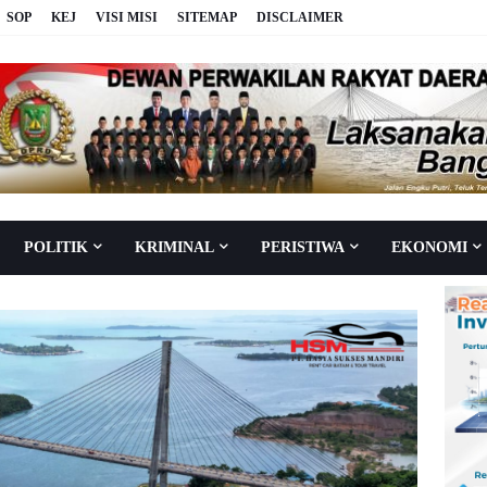
SOP
KEJ
VISI MISI
SITEMAP
DISCLAIMER
POLITIK
KRIMINAL
PERISTIWA
EKONOMI