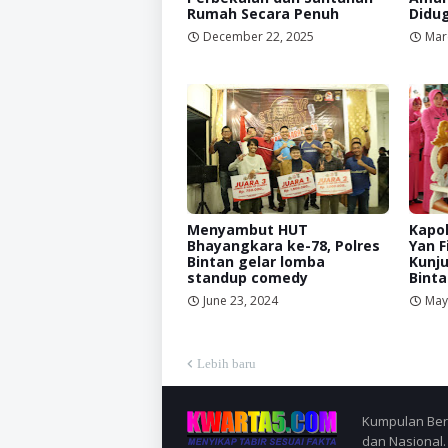
Rumah Secara Penuh
Didu
December 22, 2025
Mar
Menyambut HUT
Kapol
Bhayangkara ke-78, Polres
Yan F
Bintan gelar lomba
Kunju
standup comedy
Binta
June 23, 2024
May
Lebih baru
Kumpulan Berit
dan Nasional.