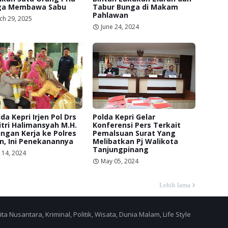
ga Membawa Sabu
Tabur Bunga di Makam
Pahlawan
ch 29, 2025
June 24, 2024
da Kepri Irjen Pol Drs
Polda Kepri Gelar
itri Halimansyah M.H.
Konferensi Pers Terkait
ngan Kerja ke Polres
Pemalsuan Surat Yang
n, Ini Penekanannya
Melibatkan Pj Walikota
Tanjungpinang
 14, 2024
May 05, 2024
Lebih lama
a Nusantara, Kriminal, Politik, Wisata, Dunia Malam, Life Style