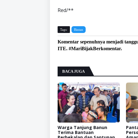
Red/**
Tags:
Bintan
Komentar sepenuhnya menjadi tangg
ITE. #MariBijakBerkomentar.
BACA JUGA
Warga Tanjung Banun
Pant
Terima Bantuan
Perso
Perbekalan dan Santunan
Aman