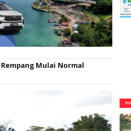
t Rempang Mulai Normal
ibaca:
kali
PO