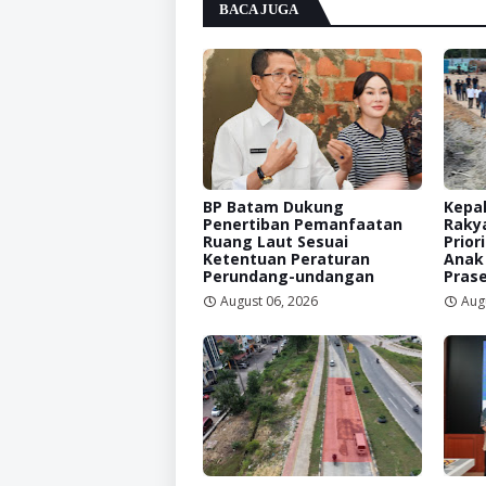
BACA JUGA
BP Batam Dukung
Kepal
Penertiban Pemanfaatan
Raky
Ruang Laut Sesuai
Prior
Ketentuan Peraturan
Anak
Perundang-undangan
Prase
August 06, 2026
Aug