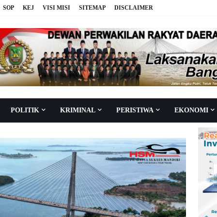
SOP
KEJ
VISI MISI
SITEMAP
DISCLAIMER
POLITIK
KRIMINAL
PERISTIWA
EKONOMI