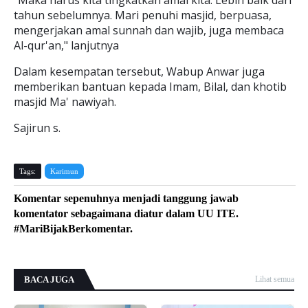
"Maka harus kita tingkatkan amal kita. Lebih baik dari
tahun sebelumnya. Mari penuhi masjid, berpuasa,
mengerjakan amal sunnah dan wajib, juga membaca
Al-qur'an," lanjutnya
Dalam kesempatan tersebut, Wabup Anwar juga
memberikan bantuan kepada Imam, Bilal, dan khotib
masjid Ma' nawiyah.
Sajirun s.
Tags:
Karimun
Komentar sepenuhnya menjadi tanggung jawab
komentator sebagaimana diatur dalam UU ITE.
#MariBijakBerkomentar.
BACA JUGA
Lihat semua