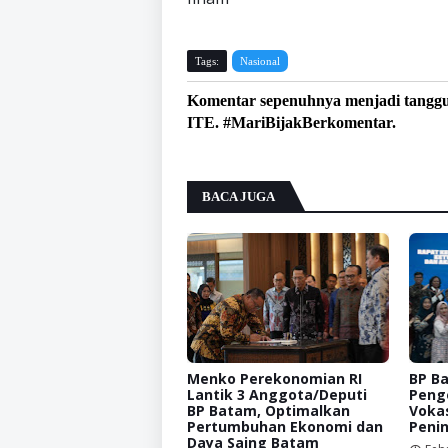
Tags:
Nasional
Komentar sepenuhnya menjadi tangg
ITE. #MariBijakBerkomentar.
BACA JUGA
Menko Perekonomian RI
BP B
Lantik 3 Anggota/Deputi
Peng
BP Batam, Optimalkan
Vokas
Pertumbuhan Ekonomi dan
Peni
Daya Saing Batam