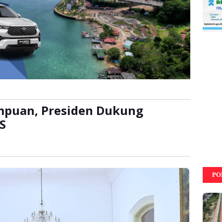
mpuan, Presiden Dukung
S
ca:
kali
PO