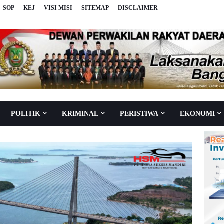
SOP
KEJ
VISI MISI
SITEMAP
DISCLAIMER
POLITIK
KRIMINAL
PERISTIWA
EKONOMI