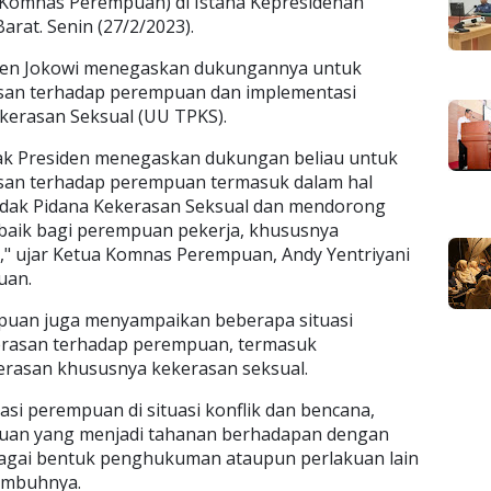
Komnas Perempuan) di Istana Kepresidenan
arat. Senin (27/2/2023).
iden Jokowi menegaskan dukungannya untuk
an terhadap perempuan dan implementasi
kerasan Seksual (UU TPKS).
apak Presiden menegaskan dukungan beliau untuk
an terhadap perempuan termasuk dalam hal
dak Pidana Kekerasan Seksual dan mendorong
baik bagi perempuan pekerja, khususnya
" ujar Ketua Komnas Perempuan, Andy Yentriyani
uan.
uan juga menyampaikan beberapa situasi
erasan terhadap perempuan, termasuk
erasan khususnya kekerasan seksual.
asi perempuan di situasi konflik dan bencana,
puan yang menjadi tahanan berhadapan dengan
ai bentuk penghukuman ataupun perlakuan lain
 imbuhnya.