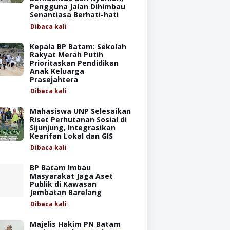
Pengguna Jalan Dihimbau
Senantiasa Berhati-hati
Dibaca
kali
Kepala BP Batam: Sekolah
Rakyat Merah Putih
Prioritaskan Pendidikan
Anak Keluarga
Prasejahtera
Dibaca
kali
Mahasiswa UNP Selesaikan
Riset Perhutanan Sosial di
Sijunjung, Integrasikan
Kearifan Lokal dan GIS
Dibaca
kali
BP Batam Imbau
Masyarakat Jaga Aset
Publik di Kawasan
Jembatan Barelang
Dibaca
kali
Majelis Hakim PN Batam