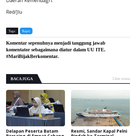
Daerah Kemendagri.
Red/Jlu
Tags:
Kepri
Komentar sepenuhnya menjadi tanggung jawab
komentator sebagaimana diatur dalam UU ITE.
#MariBijakBerkomentar.
BACA JUGA
Lihat semua
Delapan Peserta Batam
Resmi, Sandar Kapal Pelni
Bersaing di Empat Cabang
Pindah ke Terminal