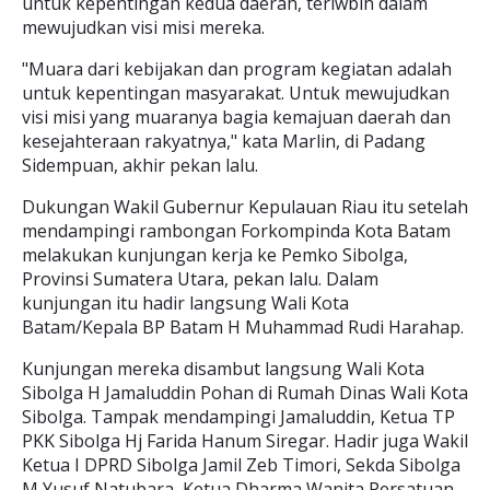
untuk kepentingan kedua daerah, terlwbih dalam
mewujudkan visi misi mereka.
"Muara dari kebijakan dan program kegiatan adalah
untuk kepentingan masyarakat. Untuk mewujudkan
visi misi yang muaranya bagia kemajuan daerah dan
kesejahteraan rakyatnya," kata Marlin, di Padang
Sidempuan, akhir pekan lalu.
Dukungan Wakil Gubernur Kepulauan Riau itu setelah
mendampingi rambongan Forkompinda Kota Batam
melakukan kunjungan kerja ke Pemko Sibolga,
Provinsi Sumatera Utara, pekan lalu. Dalam
kunjungan itu hadir langsung Wali Kota
Batam/Kepala BP Batam H Muhammad Rudi Harahap.
Kunjungan mereka disambut langsung Wali Kota
Sibolga H Jamaluddin Pohan di Rumah Dinas Wali Kota
Sibolga. Tampak mendampingi Jamaluddin, Ketua TP
PKK Sibolga Hj Farida Hanum Siregar. Hadir juga Wakil
Ketua I DPRD Sibolga Jamil Zeb Timori, Sekda Sibolga
M Yusuf Natubara, Ketua Dharma Wanita Persatuan