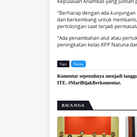
Kepulauan Anambas yang jumlah p
"Berharap dengan ada kunjungan i
dan berkembang untuk membantu 
pertolongan saat terjadi permasala
“Ada penambahan alut atau pertu
peningkatan kelas KPP Natuna dari 
Tags:
Natuna
Komentar sepenuhnya menjadi tangg
ITE. #MariBijakBerkomentar.
BACA JUGA