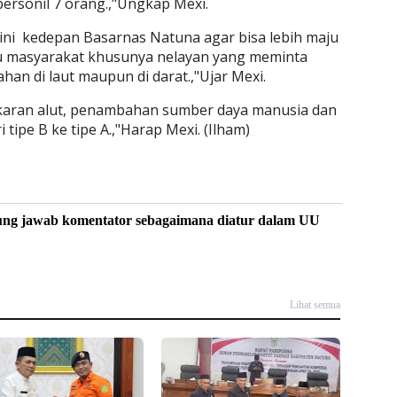
ersonil 7 orang.,"Ungkap Mexi.
ni kedepan Basarnas Natuna agar bisa lebih maju
masyarakat khusunya nelayan yang meminta
han di laut maupun di darat.,"Ujar Mexi.
karan alut, penambahan sumber daya manusia dan
tipe B ke tipe A.,"Harap Mexi. (Ilham)
ung jawab komentator sebagaimana diatur dalam UU
Lihat semua