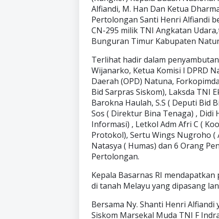
Alfiandi, M. Han Dan Ketua Dharm
Pertolongan Santi Henri Alfiand
CN-295 milik TNI Angkatan Udara,
Bunguran Timur Kabupaten Natuna
Terlihat hadir dalam penyambutan
Wijanarko, Ketua Komisi l DPRD N
Daerah (OPD) Natuna, Forkopimda,
Bid Sarpras Siskom), Laksda TNI Ek
Barokna Haulah, S.S ( Deputi Bid 
Sos ( Direktur Bina Tenaga) , Didi
Informasi) , Letkol Adm Afri C ( Ko
Protokol), Sertu Wings Nugroho (
Natasya ( Humas) dan 6 Orang Pe
Pertolongan.
Kepala Basarnas RI mendapatkan 
di tanah Melayu yang dipasang la
Bersama Ny. Shanti Henri Alfiandi
Siskom Marsekal Muda TNI F Indr