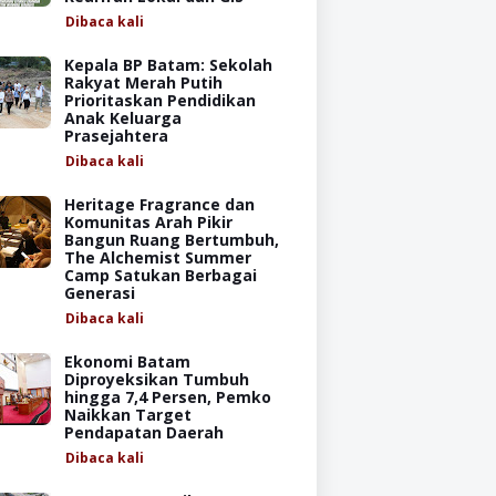
Dibaca
kali
Kepala BP Batam: Sekolah
Rakyat Merah Putih
Prioritaskan Pendidikan
Anak Keluarga
Prasejahtera
Dibaca
kali
Heritage Fragrance dan
Komunitas Arah Pikir
Bangun Ruang Bertumbuh,
The Alchemist Summer
Camp Satukan Berbagai
Generasi
Dibaca
kali
Ekonomi Batam
Diproyeksikan Tumbuh
hingga 7,4 Persen, Pemko
Naikkan Target
Pendapatan Daerah
Dibaca
kali