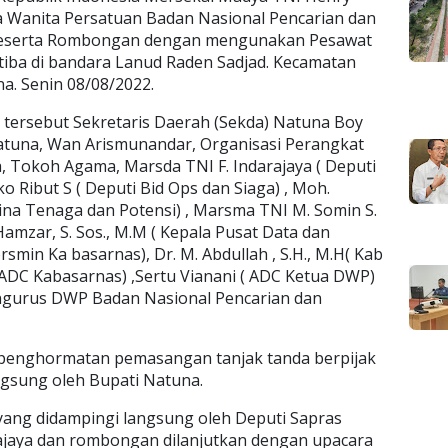
a Wanita Persatuan Badan Nasional Pencarian dan
i beserta Rombongan dengan mengunakan Pesawat
tiba di bandara Lanud Raden Sadjad. Kecamatan
. Senin 08/08/2022.
 tersebut Sekretaris Daerah (Sekda) Natuna Boy
atuna, Wan Arismunandar, Organisasi Perangkat
 Tokoh Agama, Marsda TNI F. Indarajaya ( Deputi
o Ribut S ( Deputi Bid Ops dan Siaga) , Moh.
Bina Tenaga dan Potensi) , Marsma TNI M. Somin S.
 Hamzar, S. Sos., M.M ( Kepala Pusat Data dan
orsmin Ka basarnas), Dr. M. Abdullah , S.H., M.H( Kab
 ADC Kabasarnas) ,Sertu Vianani ( ADC Ketua DWP)
ngurus DWP Badan Nasional Pencarian dan
penghormatan pemasangan tanjak tanda berpijak
ngsung oleh Bupati Natuna.
 yang didampingi langsung oleh Deputi Sapras
ajaya dan rombongan dilanjutkan dengan upacara