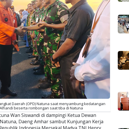
rangkat Daerah (OPD) Natuna saat menyambung kedatangan
Alfiandi beserta rombongan saat tiba di Natuna
tuna Wan Siswandi di dampingi Ketua Dewan
 Natuna, Daeng Amhar sambut Kunjungan Kerja
 Republik Indonesia Mersekal Madya TNI Henry