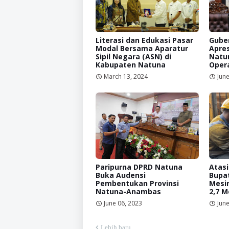
Literasi dan Edukasi Pasar
Guber
Modal Bersama Aparatur
Apres
Sipil Negara (ASN) di
Natu
Kabupaten Natuna
Opera
March 13, 2024
June
Paripurna DPRD Natuna
Atasi
Buka Audensi
Bupa
Pembentukan Provinsi
Mesin
Natuna-Anambas
2,7 
June 06, 2023
June
Lebih baru