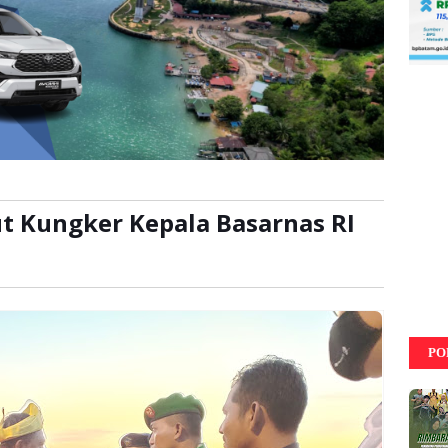
t Kungker Kepala Basarnas RI
ca:
kali
PO