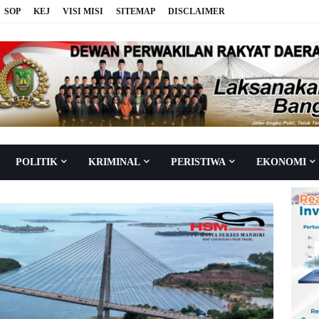
SOP
KEJ
VISI MISI
SITEMAP
DISCLAIMER
POLITIK
KRIMINAL
PERISTIWA
EKONOMI