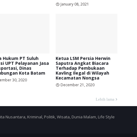
January 08, 2021
a Hukum PT Suluh
Ketua LSM Persia Herwin
si UPT Pelayanan Jasa
Saputra Angkat Biacara
portasi, Dinas
Terhadap Pembukaan
ubungan Kota Batam
Kavling Ilegal di Wilayah
Kecamatan Nongsa
ember 30, 2020
December 21, 2020
Lebih lama
a Nusantara, Kriminal, Politik, Wisata, Dunia Malam, Life Style