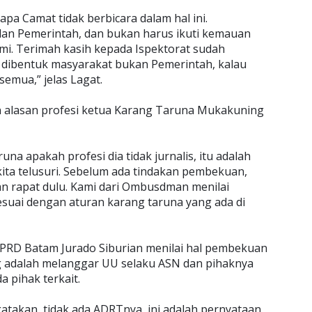
pa Camat tidak berbicara dalam hal ini.
dan Pemerintah, dan bukan harus ikuti kemauan
ami. Terimah kasih kepada Ispektorat sudah
 dibentuk masyarakat bukan Pemerintah, kalau
semua,” jelas Lagat.
 alasan profesi ketua Karang Taruna Mukakuning
una apakah profesi dia tidak jurnalis, itu adalah
 kita telusuri. Sebelum ada tindakan pembekuan,
dan rapat dulu. Kami dari Ombusdman menilai
suai dengan aturan karang taruna yang ada di
DPRD Batam Jurado Siburian menilai hal pembekuan
 adalah melanggar UU selaku ASN dan pihaknya
 pihak terkait.
akan, tidak ada ADRTnya, ini adalah pernyataan