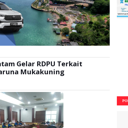
atam Gelar RDPU Terkait
aruna Mukakuning
ali
PO