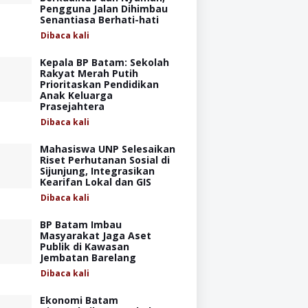
Pengguna Jalan Dihimbau
Senantiasa Berhati-hati
Dibaca
kali
Kepala BP Batam: Sekolah
Rakyat Merah Putih
Prioritaskan Pendidikan
Anak Keluarga
Prasejahtera
Dibaca
kali
Mahasiswa UNP Selesaikan
Riset Perhutanan Sosial di
Sijunjung, Integrasikan
Kearifan Lokal dan GIS
Dibaca
kali
BP Batam Imbau
Masyarakat Jaga Aset
Publik di Kawasan
Jembatan Barelang
Dibaca
kali
Ekonomi Batam