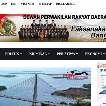
SOP
KEJ
VISI MISI
SITEMAP
DISCLAIMER
POLITIK
KRIMINAL
PERISTIWA
EKONOMI