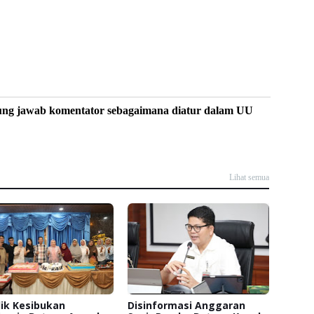
ung jawab komentator sebagaimana diatur dalam UU
Lihat semua
lik Kesibukan
Disinformasi Anggaran