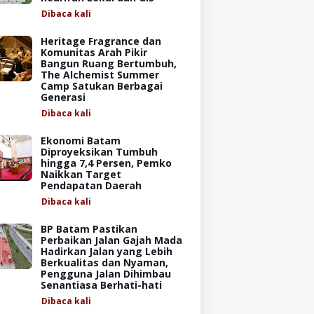
Dibaca
kali
Heritage Fragrance dan
Komunitas Arah Pikir
Bangun Ruang Bertumbuh,
The Alchemist Summer
Camp Satukan Berbagai
Generasi
Dibaca
kali
Ekonomi Batam
Diproyeksikan Tumbuh
hingga 7,4 Persen, Pemko
Naikkan Target
Pendapatan Daerah
Dibaca
kali
BP Batam Pastikan
Perbaikan Jalan Gajah Mada
Hadirkan Jalan yang Lebih
Berkualitas dan Nyaman,
Pengguna Jalan Dihimbau
Senantiasa Berhati-hati
Dibaca
kali