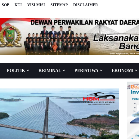
SOP
KEJ
VISI MISI
SITEMAP
DISCLAIMER
POLITIK
KRIMINAL
PERISTIWA
EKONOMI