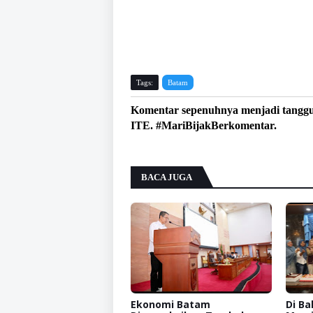
Tags:
Batam
Komentar sepenuhnya menjadi tangg
ITE. #MariBijakBerkomentar.
BACA JUGA
Ekonomi Batam
Di Ba