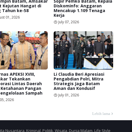
mpin Batam, Amsakar
Sopir Pemko Batam, Kepala
 Kejutan Hangat di
Diskominfo: Anggaran
g Tahun ke-58
Mencakup 1.109 Tenaga
Kerja
ust 01, 2026
July 07, 2026
nas APEKSI XVIII,
Li Claudia Beri Apresiasi
kar Tekankan
Pengabdian Polri, Mitra
orasi Lintas Daerah
Strategis Jaga Batam
 Ketahanan Pangan
Aman dan Kondusif
Pengelolaan Sampah
July 01, 2026
 05, 2026
Lebih lama
a Nusantara, Kriminal, Politik, Wisata, Dunia Malam, Life Style