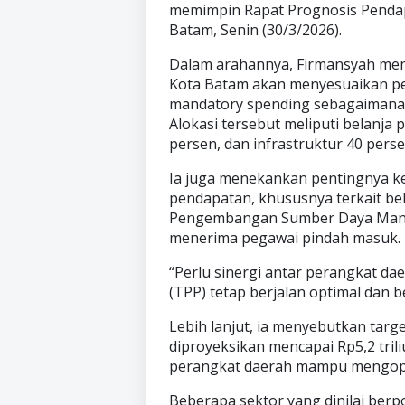
memimpin Rapat Prognosis Pendap
Batam, Senin (30/3/2026).
Dalam arahannya, Firmansyah me
Kota Batam akan menyesuaikan p
mandatory spending sebagaimana 
Alokasi tersebut meliputi belanja
persen, dan infrastruktur 40 perse
Ia juga menekankan pentingnya k
pendapatan, khususnya terkait be
Pengembangan Sumber Daya Manusi
menerima pegawai pindah masuk.
“Perlu sinergi antar perangkat 
(TPP) tetap berjalan optimal dan b
Lebih lanjut, ia menyebutkan tar
diproyeksikan mencapai Rp5,2 triliu
perangkat daerah mampu mengopti
Beberapa sektor yang dinilai ber