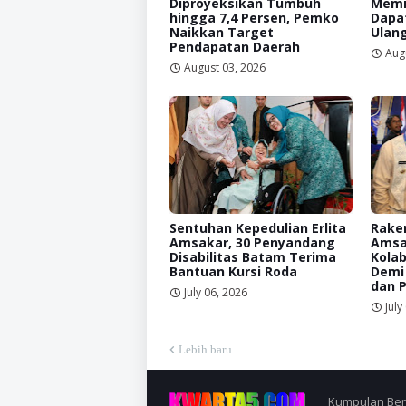
Diproyeksikan Tumbuh
Memi
hingga 7,4 Persen, Pemko
Dapat
Naikkan Target
Ulan
Pendapatan Daerah
Aug
August 03, 2026
Sentuhan Kepedulian Erlita
Raker
Amsakar, 30 Penyandang
Amsa
Disabilitas Batam Terima
Kolab
Bantuan Kursi Roda
Demi
dan 
July 06, 2026
July
Lebih baru
Kumpulan Berit