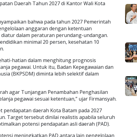
atan Daerah Tahun 2027 di Kantor Wali Kota
nyampaikan bahwa pada tahun 2027 Pemerintah
engelolaan anggaran dengan ketentuan
diatur dalam peraturan perundang-undangan.
 pendidikan minimal 20 persen, kesehatan 10
n.
ehati-hatian dalam menghitung prognosis
lanja pegawai. Untuk itu, Badan Kepegawaian dan
a (BKPSDM) diminta lebih selektif dalam
daerah agar Tunjangan Penambahan Penghasilan
elanja pegawai sesuai ketentuan,” ujar Firmansyah.
get pendapatan daerah Kota Batam pada 2027
n. Target tersebut dinilai realistis apabila seluruh
malkan potensi pendapatan asli daerah (PAD).
potensi meningkatkan PAD antara lain pengelolaan