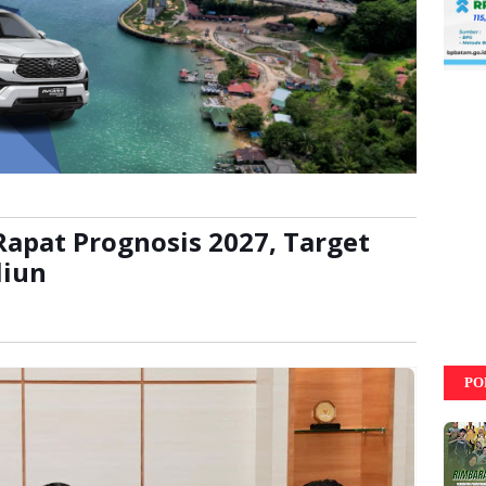
apat Prognosis 2027, Target
liun
:
kali
PO