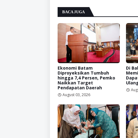
BACA JUGA
Ekonomi Batam
Di Ba
Diproyeksikan Tumbuh
Memi
hingga 7,4 Persen, Pemko
Dapat
Naikkan Target
Ulan
Pendapatan Daerah
Aug
August 03, 2026