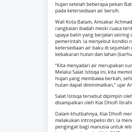
hujan setelah beberapa pekan Ba
pada ketersediaan air bersih.
Wali Kota Batam, Amsakar Achmad,
rangkaian ibadah meski cuaca ter
upaya batin yang berjalan seiring
pemerintah. Ia menyebut kondisi
ketersediaan air baku di sejumla
kebakaran hutan dan lahan (karhut
“Kita menyadari air merupakan s
Melalui Salat Istisqa ini, kita m
hujan yang membawa berkah, sehin
hutan dapat diminimalkan,” ujar A
Salat Istisqa tersebut dipimpin o
disampaikan oleh Kiai Dhoifi Ibrah
Dalam khutbahnya, Kiai Dhoifi me
melakukan introspeksi diri. Ia me
pengingat bagi manusia untuk leb