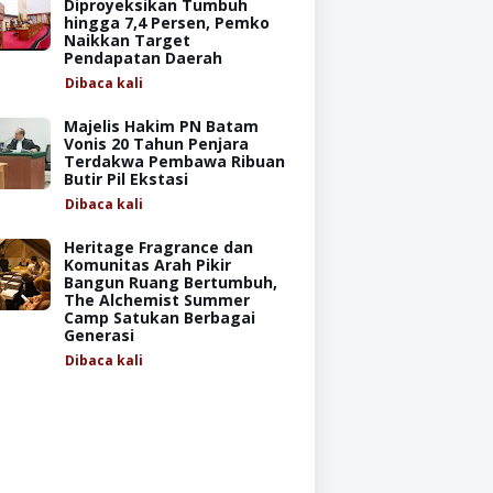
Diproyeksikan Tumbuh
hingga 7,4 Persen, Pemko
Naikkan Target
Pendapatan Daerah
Dibaca
kali
Majelis Hakim PN Batam
Vonis 20 Tahun Penjara
Terdakwa Pembawa Ribuan
Butir Pil Ekstasi
Dibaca
kali
Heritage Fragrance dan
Komunitas Arah Pikir
Bangun Ruang Bertumbuh,
The Alchemist Summer
Camp Satukan Berbagai
Generasi
Dibaca
kali