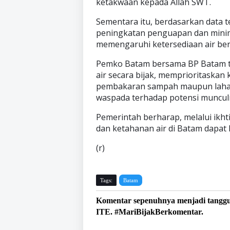
ketakwaan kepada Allah SWT.
Sementara itu, berdasarkan data 
peningkatan penguapan dan minimn
memengaruhi ketersediaan air ber
Pemko Batam bersama BP Batam 
air secara bijak, memprioritaskan
pembakaran sampah maupun lahan
waspada terhadap potensi munculny
Pemerintah berharap, melalui ikht
dan ketahanan air di Batam dapat 
(r)
Tags:
Batam
Komentar sepenuhnya menjadi tangg
ITE. #MariBijakBerkomentar.