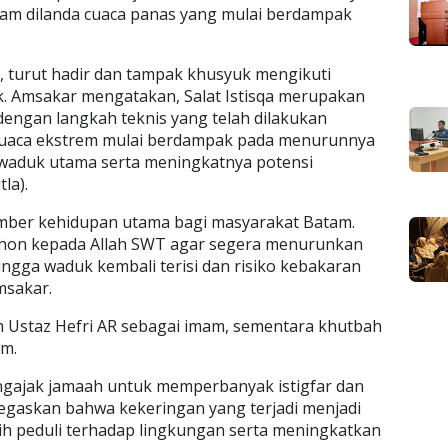
tam dilanda cuaca panas yang mulai berdampak
 turut hadir dan tampak khusyuk mengikuti
ik. Amsakar mengatakan, Salat Istisqa merupakan
 dengan langkah teknis yang telah dilakukan
 cuaca ekstrem mulai berdampak pada menurunnya
h waduk utama serta meningkatnya potensi
la).
umber kehidupan utama bagi masyarakat Batam.
emohon kepada Allah SWT agar segera menurunkan
gga waduk kembali terisi dan risiko kebakaran
msakar.
leh Ustaz Hefri AR sebagai imam, sementara khutbah
im.
ngajak jamaah untuk memperbanyak istigfar dan
negaskan bahwa kekeringan yang terjadi menjadi
ih peduli terhadap lingkungan serta meningkatkan