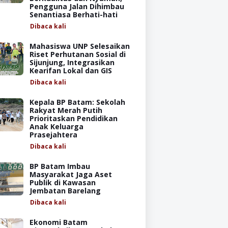
Pengguna Jalan Dihimbau
Senantiasa Berhati-hati
Dibaca
kali
Mahasiswa UNP Selesaikan
Riset Perhutanan Sosial di
Sijunjung, Integrasikan
Kearifan Lokal dan GIS
Dibaca
kali
Kepala BP Batam: Sekolah
Rakyat Merah Putih
Prioritaskan Pendidikan
Anak Keluarga
Prasejahtera
Dibaca
kali
BP Batam Imbau
Masyarakat Jaga Aset
Publik di Kawasan
Jembatan Barelang
Dibaca
kali
Ekonomi Batam