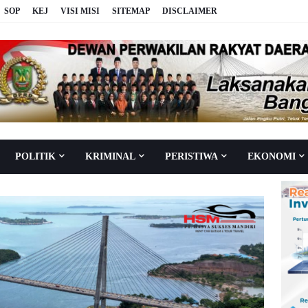
SOP
KEJ
VISI MISI
SITEMAP
DISCLAIMER
POLITIK
KRIMINAL
PERISTIWA
EKONOMI