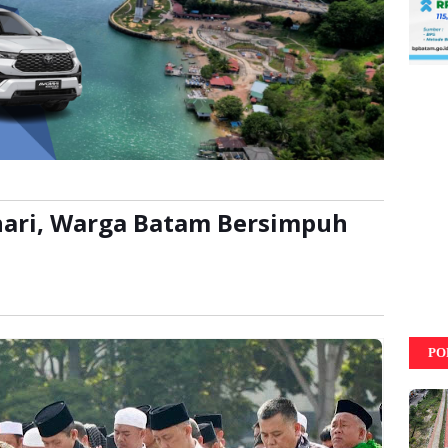
hari, Warga Batam Bersimpuh
:
kali
PO