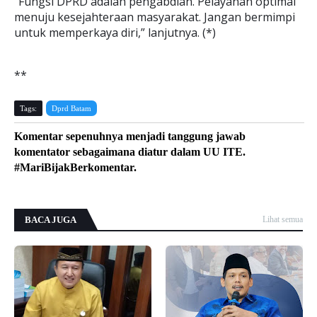
“Fungsi DPRD adalah pengabdian. Pelayanan optimal
menuju kesejahteraan masyarakat. Jangan bermimpi
untuk memperkaya diri,” lanjutnya. (*)
**
Tags:
Dprd Batam
Komentar sepenuhnya menjadi tanggung jawab
komentator sebagaimana diatur dalam UU ITE.
#MariBijakBerkomentar.
BACA JUGA
Lihat semua