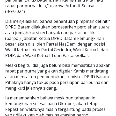
pimpinan DPRD Batam). Hari Kamis nanti kita mau
rapat paripurna dulu,” ujarnya Arfandi, Selasa
(4/9/2024).
Dia menjelaskan, bahwa penentuan pimpinan definitif
DPRD Batam dilakukan berdasarkan perolehan suara
atau jumlah kursi terbanyak dari partai politik
(parpol). Jabatan Ketua DPRD Batam kemungkinan
besar akan diisi oleh Partai NasDem, dengan posisi
Wakil Ketua I oleh Partai Gerindra, Wakil Ketua II dari
PDIP, dan Wakil Ketua III dari Partai Golkar.
Meski begitu, dia juga belum bisa memastikan apakah
rapat paripurna yang akan digelar Kamis mendatang
akan mencakup pembentukan komisi di DPRD Batam.
Pihaknya hanya fokus pada persiapan paripurna dan
mengikuti jalannya sidang.
Ia menambahkan bahwa meskipun tahapan ini
kemungkinan selesai pada Oktober, akan tetapi
kepastian waktunya masih tergantung pada proses
yang dilakukan oleh masing-masing parpol.