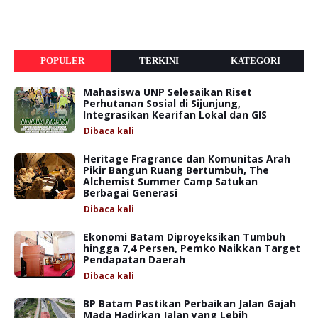
POPULER
TERKINI
KATEGORI
Mahasiswa UNP Selesaikan Riset
Perhutanan Sosial di Sijunjung,
Integrasikan Kearifan Lokal dan GIS
Dibaca
kali
Heritage Fragrance dan Komunitas Arah
Pikir Bangun Ruang Bertumbuh, The
Alchemist Summer Camp Satukan
Berbagai Generasi
Dibaca
kali
Ekonomi Batam Diproyeksikan Tumbuh
hingga 7,4 Persen, Pemko Naikkan Target
Pendapatan Daerah
Dibaca
kali
BP Batam Pastikan Perbaikan Jalan Gajah
Mada Hadirkan Jalan yang Lebih