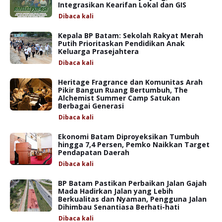
Integrasikan Kearifan Lokal dan GIS
Dibaca
kali
Kepala BP Batam: Sekolah Rakyat Merah
Putih Prioritaskan Pendidikan Anak
Keluarga Prasejahtera
Dibaca
kali
Heritage Fragrance dan Komunitas Arah
Pikir Bangun Ruang Bertumbuh, The
Alchemist Summer Camp Satukan
Berbagai Generasi
Dibaca
kali
Ekonomi Batam Diproyeksikan Tumbuh
hingga 7,4 Persen, Pemko Naikkan Target
Pendapatan Daerah
Dibaca
kali
BP Batam Pastikan Perbaikan Jalan Gajah
Mada Hadirkan Jalan yang Lebih
Berkualitas dan Nyaman, Pengguna Jalan
Dihimbau Senantiasa Berhati-hati
Dibaca
kali