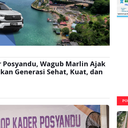
 Posyandu, Wagub Marlin Ajak
kan Generasi Sehat, Kuat, dan
li
PO