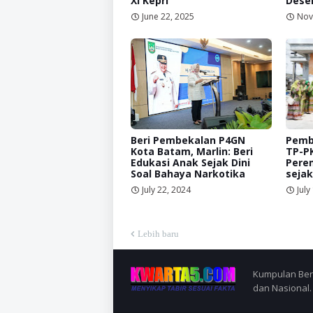
XI Kepri
Dese
June 22, 2025
Nov
Beri Pembekalan P4GN
Pemb
Kota Batam, Marlin: Beri
TP-PK
Edukasi Anak Sejak Dini
Pere
Soal Bahaya Narkotika
sejak
July 22, 2024
July
Lebih baru
Kumpulan Berit
dan Nasional.