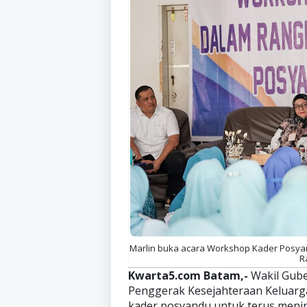
Marlin buka acara Workshop Kader Posya
Ra
Kwarta5.com Batam,-
Wakil Gube
Penggerak Kesejahteraan Keluarga
kader posyandu untuk terus meni