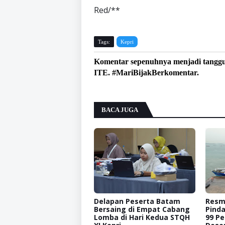
Red/**
Tags:
Kepri
Komentar sepenuhnya menjadi tangg
ITE. #MariBijakBerkomentar.
BACA JUGA
Delapan Peserta Batam
Resmi
Bersaing di Empat Cabang
Pinda
Lomba di Hari Kedua STQH
99 Pe