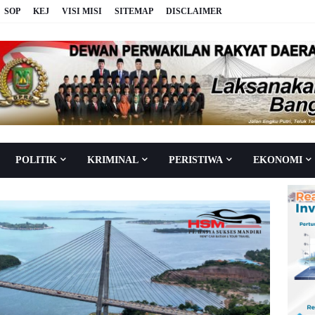
SOP
KEJ
VISI MISI
SITEMAP
DISCLAIMER
POLITIK
KRIMINAL
PERISTIWA
EKONOMI