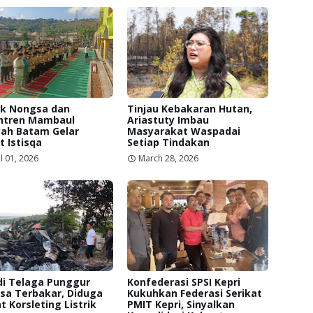
ek Nongsa dan
Tinjau Kebakaran Hutan,
ntren Mambaul
Ariastuty Imbau
yah Batam Gelar
Masyarakat Waspadai
t Istisqa
Setiap Tindakan
l 01, 2026
March 28, 2026
di Telaga Punggur
Konfederasi SPSI Kepri
sa Terbakar, Diduga
Kukuhkan Federasi Serikat
t Korsleting Listrik
PMIT Kepri, Sinyalkan