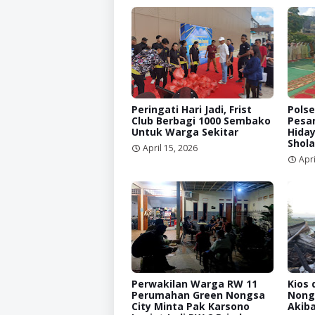
Peringati Hari Jadi, Frist
Pols
Club Berbagi 1000 Sembako
Pesa
Untuk Warga Sekitar
Hida
Shola
April 15, 2026
Apri
Perwakilan Warga RW 11
Kios 
Perumahan Green Nongsa
Nong
City Minta Pak Karsono
Akiba