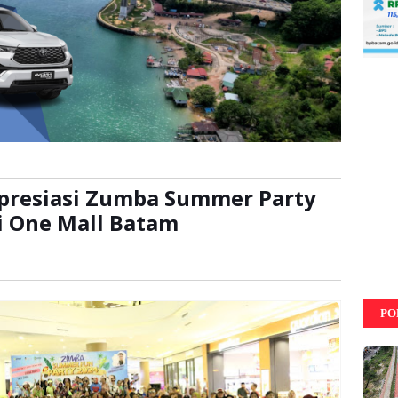
Apresiasi Zumba Summer Party
i One Mall Batam
li
PO