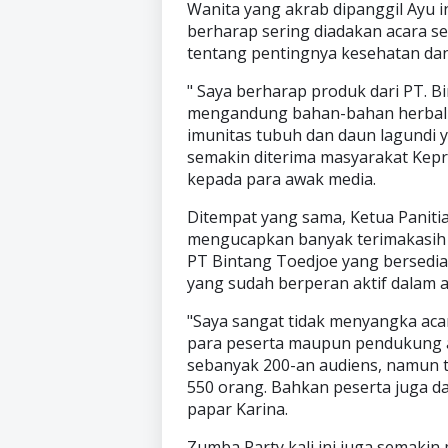
Wanita yang akrab dipanggil Ayu
berharap sering diadakan acara se
tentang pentingnya kesehatan dan
" Saya berharap produk dari PT. B
mengandung bahan-bahan herbal 
imunitas tubuh dan daun lagundi 
semakin diterima masyarakat Kepri.
kepada para awak media.
Ditempat yang sama, Ketua Panitia
mengucapkan banyak terimakasih 
PT Bintang Toedjoe yang bersedia
yang sudah berperan aktif dalam a
"Saya sangat tidak menyangka acar
para peserta maupun pendukung ac
sebanyak 200-an audiens, namun t
550 orang. Bahkan peserta juga d
papar Karina.
Zumba Party kali ini juga semakin