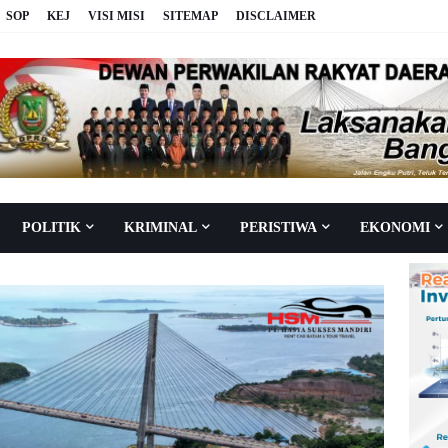
SOP
KEJ
VISI MISI
SITEMAP
DISCLAIMER
POLITIK
KRIMINAL
PERISTIWA
EKONOMI