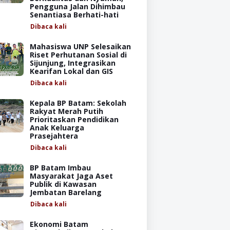
Pengguna Jalan Dihimbau
Senantiasa Berhati-hati
Dibaca
kali
Mahasiswa UNP Selesaikan
Riset Perhutanan Sosial di
Sijunjung, Integrasikan
Kearifan Lokal dan GIS
Dibaca
kali
Kepala BP Batam: Sekolah
Rakyat Merah Putih
Prioritaskan Pendidikan
Anak Keluarga
Prasejahtera
Dibaca
kali
BP Batam Imbau
Masyarakat Jaga Aset
Publik di Kawasan
Jembatan Barelang
Dibaca
kali
Ekonomi Batam