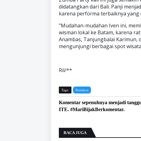
didatangkan dari Bali. Panji menja
karena performa terbaiknya yang d
"Mudahan-mudahan Iven ini, memil
wisman lokal ke Batam, karena ra
Anambas, Tanjungbalai Karimun, d
mengunjungi berbagai spot wisata l
Ril/**
Tags:
Peristiwa
Komentar sepenuhnya menjadi tangg
ITE. #MariBijakBerkomentar.
BACA JUGA