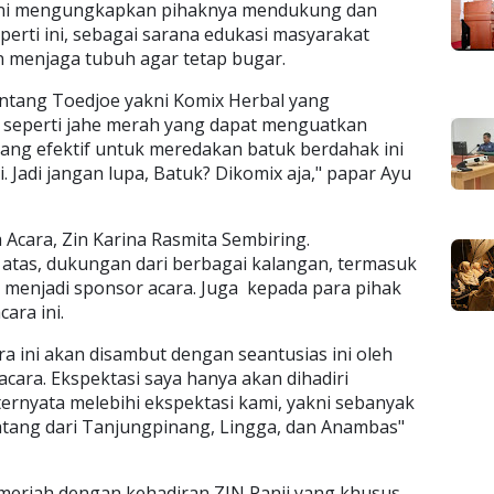
 ini mengungkapkan pihaknya mendukung dan
perti ini, sebagai sarana edukasi masyarakat
 menjaga tubuh agar tetap bugar.
intang Toedjoe yakni Komix Herbal yang
seperti jahe merah yang dapat menguatkan
yang efektif untuk meredakan batuk berdahak ini
 Jadi jangan lupa, Batuk? Dikomix aja," papar Ayu
 Acara, Zin Karina Rasmita Sembiring.
atas, dukungan dari berbagai kalangan, termasuk
 menjadi sponsor acara. Juga kepada para pihak
cara ini.
a ini akan disambut dengan seantusias ini oleh
ara. Ekspektasi saya hanya akan dihadiri
ernyata melebihi ekspektasi kami, yakni sebanyak
atang dari Tanjungpinang, Lingga, dan Anambas"
 meriah dengan kehadiran ZIN Panji yang khusus