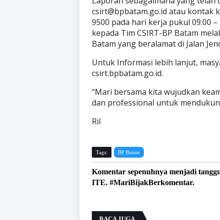
Laporan sebagaimana yang telah dij
csirt@bpbatam.go.id atau kontak 
9500 pada hari kerja pukul 09.00 
kepada Tim CSIRT-BP Batam melalu
Batam yang beralamat di Jalan Jen
Untuk Informasi lebih lanjut, ma
csirt.bpbatam.go.id.
“Mari bersama kita wujudkan keam
dan professional untuk mendukun
Ril
Tags:
BP Batam
Komentar sepenuhnya menjadi tangg
ITE. #MariBijakBerkomentar.
BACA JUGA