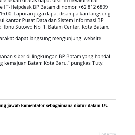
elaskan di atas dapat dikirim melalui email
ke IT-Helpdesk BP Batam di nomor +62 812 6809
– 16.00. Laporan juga dapat disampaikan langsung
i kantor Pusat Data dan Sistem Informasi BP
d. Ibnu Sutowo No. 1, Batam Center, Kota Batam.
syarakat dapat langsung mengunjungi website
anan siber di lingkungan BP Batam yang handal
g kemajuan Batam Kota Baru,” pungkas Tuty.
ung jawab komentator sebagaimana diatur dalam UU
Lihat semua