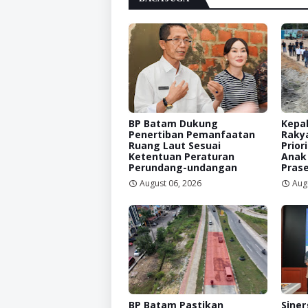
BP Batam Dukung
Kepal
Penertiban Pemanfaatan
Raky
Ruang Laut Sesuai
Prior
Ketentuan Peraturan
Anak
Perundang-undangan
Prase
August 06, 2026
Aug
BP Batam Pastikan
Siner