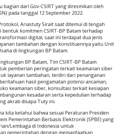
u bagian dari Gov-CSIRT yang diresmikan oleh
SN) pada tanggal 12 September 2022.
otokol, Ariastuty Sirait saat ditemui di tengah
i bentuk komitmen CSIRT-BP Batam terhadap
nsformasi digital, saat ini terdapat dua jenis
layanan tambahan dengan konstituennya yaitu Unit
Usaha di lingkungan BP Batam.
 lingkungan BP Batam, Tim CSIRT-BP Batam
tuk pemberian peringatan terkait keamanan siber
tuk layanan tambahan, terdiri dari penanganan
beritahuan hasil pengamatan potensi ancaman,
siko keamanan siber, konsultasi terkait kesiapan
embangunan kesadaran serta kepedulian terhadap
ng akrab disapa Tuty ini.
 kita ketahui bahwa sesuai Peraturan Presiden
em Pemerintahan Berbasis Elektronik (SPBE) yang
an/Lembaga di Indonesia untuk
nan pemerintahan dengan memanfaatkan