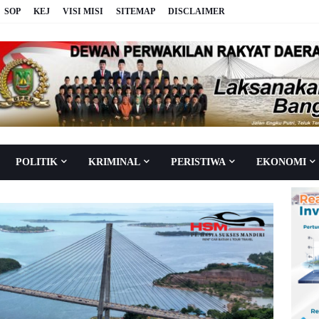
SOP
KEJ
VISI MISI
SITEMAP
DISCLAIMER
POLITIK
KRIMINAL
PERISTIWA
EKONOMI