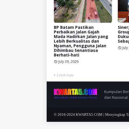
BP Batam Pastikan
Siner
Perbaikan Jalan Gajah
Grou
Mada Hadirkan Jalan yang
Duku
Lebih Berkualitas dan
Sebag
Nyaman, Pengguna Jalan
July
Dihimbau Senantiasa
Berhati-hati
July 29, 2026
Lebih baru
Kumpulan Berit
dan Nasional.
© 2016-2024
KWARTA5.COM | Menyingkap Tabi