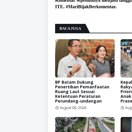
Komentar sepenuhnya menjadi tangg
ITE. #MariBijakBerkomentar.
BACA JUGA
BP Batam Dukung
Kepal
Penertiban Pemanfaatan
Raky
Ruang Laut Sesuai
Prior
Ketentuan Peraturan
Anak
Perundang-undangan
Prase
August 06, 2026
Aug