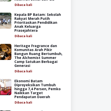
Dibaca
kali
Kepala BP Batam: Sekolah
Rakyat Merah Putih
Prioritaskan Pendidikan
Anak Keluarga
Prasejahtera
Dibaca
kali
Heritage Fragrance dan
Komunitas Arah Pikir
Bangun Ruang Bertumbuh,
The Alchemist Summer
Camp Satukan Berbagai
Generasi
Dibaca
kali
Ekonomi Batam
Diproyeksikan Tumbuh
hingga 7,4 Persen, Pemko
Naikkan Target
Pendapatan Daerah
Dibaca
kali