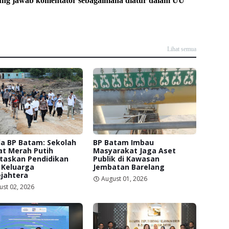
ung jawab komentator sebagaimana diatur dalam UU
Lihat semua
a BP Batam: Sekolah
BP Batam Imbau
at Merah Putih
Masyarakat Jaga Aset
itaskan Pendidikan
Publik di Kawasan
 Keluarga
Jembatan Barelang
jahtera
August 01, 2026
ust 02, 2026