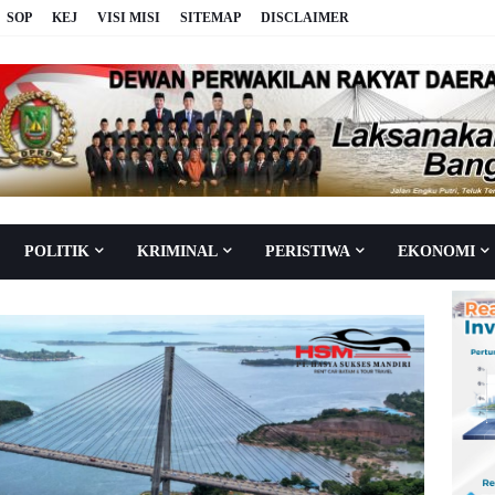
SOP
KEJ
VISI MISI
SITEMAP
DISCLAIMER
POLITIK
KRIMINAL
PERISTIWA
EKONOMI