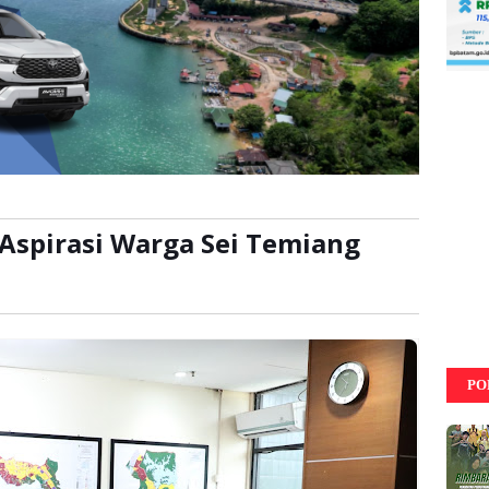
Aspirasi Warga Sei Temiang
li
PO