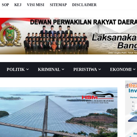
SOP
KEJ
VISI MISI
SITEMAP
DISCLAIMER
POLITIK
KRIMINAL
PERISTIWA
EKONOMI