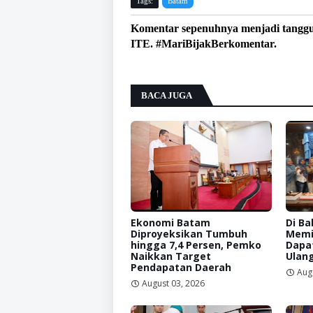
Tags:
Batam
Komentar sepenuhnya menjadi tangg
ITE. #MariBijakBerkomentar.
BACA JUGA
Ekonomi Batam
Di Ba
Diproyeksikan Tumbuh
Memi
hingga 7,4 Persen, Pemko
Dapat
Naikkan Target
Ulan
Pendapatan Daerah
Aug
August 03, 2026