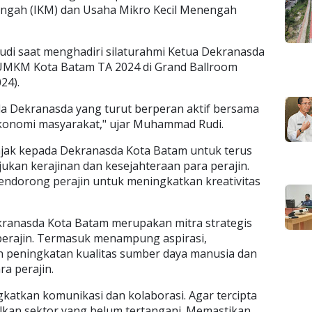
nengah (IKM) dan Usaha Mikro Kecil Menengah
di saat menghadiri silaturahmi Ketua Dekranasda
UMKM Kota Batam TA 2024 di Grand Ballroom
024).
a Dekranasda yang turut berperan aktif bersama
konomi masyarakat," ujar Muhammad Rudi.
ak kepada Dekranasda Kota Batam untuk terus
ukan kerajinan dan kesejahteraan para perajin.
ndorong perajin untuk meningkatkan kreativitas
anasda Kota Batam merupakan mitra strategis
erajin. Termasuk menampung aspirasi,
peningkatan kualitas sumber daya manusia dan
a perajin.
ngkatkan komunikasi dan kolaborasi. Agar tercipta
kan sektor yang belum tertangani. Memastikan