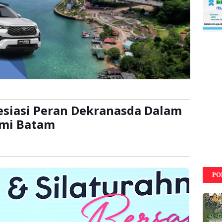
iasi Peran Dekranasda Dalam
mi Batam
ca:
kali
PO