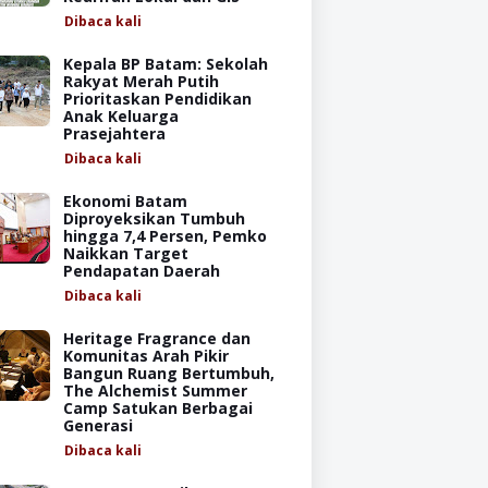
Dibaca
kali
Kepala BP Batam: Sekolah
Rakyat Merah Putih
Prioritaskan Pendidikan
Anak Keluarga
Prasejahtera
Dibaca
kali
Ekonomi Batam
Diproyeksikan Tumbuh
hingga 7,4 Persen, Pemko
Naikkan Target
Pendapatan Daerah
Dibaca
kali
Heritage Fragrance dan
Komunitas Arah Pikir
Bangun Ruang Bertumbuh,
The Alchemist Summer
Camp Satukan Berbagai
Generasi
Dibaca
kali