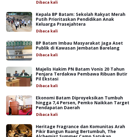
Dibaca
kali
Kepala BP Batam: Sekolah Rakyat Merah
Putih Prioritaskan Pendidikan Anak
Keluarga Prasejahtera
Dibaca
kali
BP Batam Imbau Masyarakat Jaga Aset
Publik di Kawasan Jembatan Barelang
Dibaca
kali
Majelis Hakim PN Batam Vonis 20 Tahun
Penjara Terdakwa Pembawa Ribuan Butir
Pil Ekstasi
Dibaca
kali
Ekonomi Batam Diproyeksikan Tumbuh
hingga 7,4 Persen, Pemko Naikkan Target
Pendapatan Daerah
Dibaca
kali
Heritage Fragrance dan Komunitas Arah
Pikir Bangun Ruang Bertumbuh, The
Alchemist Summer Camp Satukan