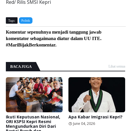
Red/ Rilis SMSI Kepri
Tags:
Politik
Komentar sepenuhnya menjadi tanggung jawab
komentator sebagaimana diatur dalam UU ITE.
#MariBijakBerkomentar.
BACA JUGA
Lihat semua
Ikuti Keputusan Nasional,
Apa Kabar Imigrasi Kepri?
ORI KSPSI Kepri Resmi
June 04, 2026
Mengundurkan Diri Dari
Partai Buruh dan