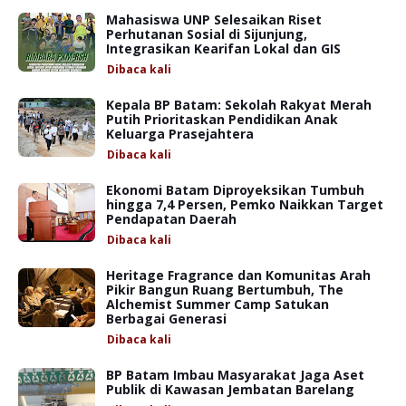
Mahasiswa UNP Selesaikan Riset
Perhutanan Sosial di Sijunjung,
Integrasikan Kearifan Lokal dan GIS
Dibaca
kali
Kepala BP Batam: Sekolah Rakyat Merah
Putih Prioritaskan Pendidikan Anak
Keluarga Prasejahtera
Dibaca
kali
Ekonomi Batam Diproyeksikan Tumbuh
hingga 7,4 Persen, Pemko Naikkan Target
Pendapatan Daerah
Dibaca
kali
Heritage Fragrance dan Komunitas Arah
Pikir Bangun Ruang Bertumbuh, The
Alchemist Summer Camp Satukan
Berbagai Generasi
Dibaca
kali
BP Batam Imbau Masyarakat Jaga Aset
Publik di Kawasan Jembatan Barelang