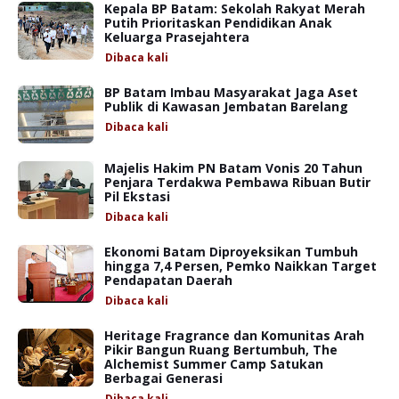
Kepala BP Batam: Sekolah Rakyat Merah
Putih Prioritaskan Pendidikan Anak
Keluarga Prasejahtera
Dibaca
kali
BP Batam Imbau Masyarakat Jaga Aset
Publik di Kawasan Jembatan Barelang
Dibaca
kali
Majelis Hakim PN Batam Vonis 20 Tahun
Penjara Terdakwa Pembawa Ribuan Butir
Pil Ekstasi
Dibaca
kali
Ekonomi Batam Diproyeksikan Tumbuh
hingga 7,4 Persen, Pemko Naikkan Target
Pendapatan Daerah
Dibaca
kali
Heritage Fragrance dan Komunitas Arah
Pikir Bangun Ruang Bertumbuh, The
Alchemist Summer Camp Satukan
Berbagai Generasi
Dibaca
kali