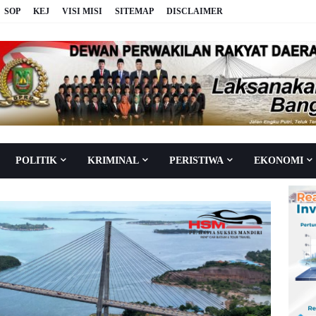
SOP
KEJ
VISI MISI
SITEMAP
DISCLAIMER
POLITIK
KRIMINAL
PERISTIWA
EKONOMI