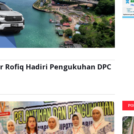
r Rofiq Hadiri Pengukuhan DPC
ca:
kali
PO