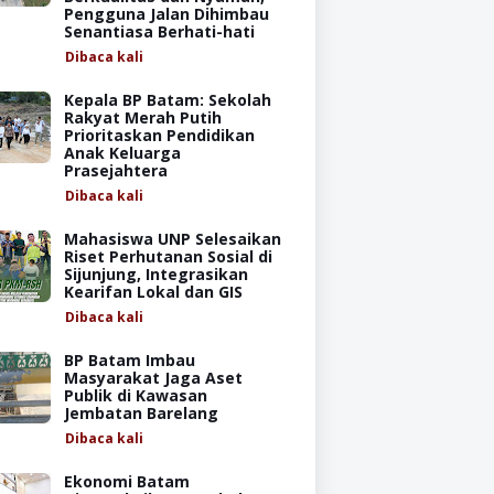
Pengguna Jalan Dihimbau
Senantiasa Berhati-hati
Dibaca
kali
Kepala BP Batam: Sekolah
Rakyat Merah Putih
Prioritaskan Pendidikan
Anak Keluarga
Prasejahtera
Dibaca
kali
Mahasiswa UNP Selesaikan
Riset Perhutanan Sosial di
Sijunjung, Integrasikan
Kearifan Lokal dan GIS
Dibaca
kali
BP Batam Imbau
Masyarakat Jaga Aset
Publik di Kawasan
Jembatan Barelang
Dibaca
kali
Ekonomi Batam