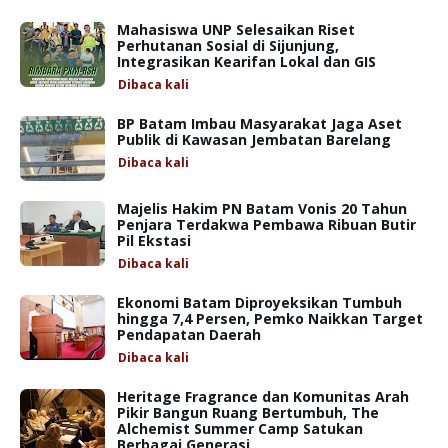
Mahasiswa UNP Selesaikan Riset
Perhutanan Sosial di Sijunjung,
Integrasikan Kearifan Lokal dan GIS
Dibaca
kali
BP Batam Imbau Masyarakat Jaga Aset
Publik di Kawasan Jembatan Barelang
Dibaca
kali
Majelis Hakim PN Batam Vonis 20 Tahun
Penjara Terdakwa Pembawa Ribuan Butir
Pil Ekstasi
Dibaca
kali
Ekonomi Batam Diproyeksikan Tumbuh
hingga 7,4 Persen, Pemko Naikkan Target
Pendapatan Daerah
Dibaca
kali
Heritage Fragrance dan Komunitas Arah
Pikir Bangun Ruang Bertumbuh, The
Alchemist Summer Camp Satukan
Berbagai Generasi