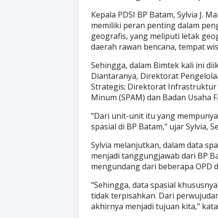
Kepala PDSI BP Batam, Sylvia J. M
memiliki peran penting dalam pe
geografis, yang meliputi letak ge
daerah rawan bencana, tempat wisat
Sehingga, dalam Bimtek kali ini dii
Diantaranya, Direktorat Pengelol
Strategis; Direktorat Infrastrukt
Minum (SPAM) dan Badan Usaha Fa
"Dari unit-unit itu yang mempunyai
spasial di BP Batam," ujar Sylvia, S
Sylvia melanjutkan, dalam data spa
menjadi tanggungjawab dari BP Bat
mengundang dari beberapa OPD di
"Sehingga, data spasial khususnya 
tidak terpisahkan. Dari perwujudan
akhirnya menjadi tujuan kita," kat