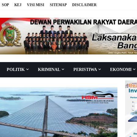
SOP
KEJ
VISI MISI
SITEMAP
DISCLAIMER
POLITIK
KRIMINAL
PERISTIWA
EKONOMI