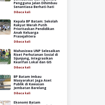
Pengguna Jalan Dihimbau
Senantiasa Berhati-hati
Dibaca
kali
Kepala BP Batam: Sekolah
Rakyat Merah Putih
Prioritaskan Pendidikan
Anak Keluarga
Prasejahtera
Dibaca
kali
Mahasiswa UNP Selesaikan
Riset Perhutanan Sosial di
Sijunjung, Integrasikan
Kearifan Lokal dan GIS
Dibaca
kali
BP Batam Imbau
Masyarakat Jaga Aset
Publik di Kawasan
Jembatan Barelang
Dibaca
kali
Ekonomi Batam