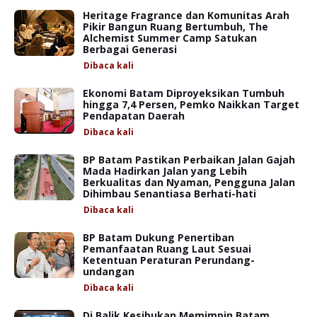
Heritage Fragrance dan Komunitas Arah
Pikir Bangun Ruang Bertumbuh, The
Alchemist Summer Camp Satukan
Berbagai Generasi
Dibaca
kali
Ekonomi Batam Diproyeksikan Tumbuh
hingga 7,4 Persen, Pemko Naikkan Target
Pendapatan Daerah
Dibaca
kali
BP Batam Pastikan Perbaikan Jalan Gajah
Mada Hadirkan Jalan yang Lebih
Berkualitas dan Nyaman, Pengguna Jalan
Dihimbau Senantiasa Berhati-hati
Dibaca
kali
BP Batam Dukung Penertiban
Pemanfaatan Ruang Laut Sesuai
Ketentuan Peraturan Perundang-
undangan
Dibaca
kali
Di Balik Kesibukan Memimpin Batam,